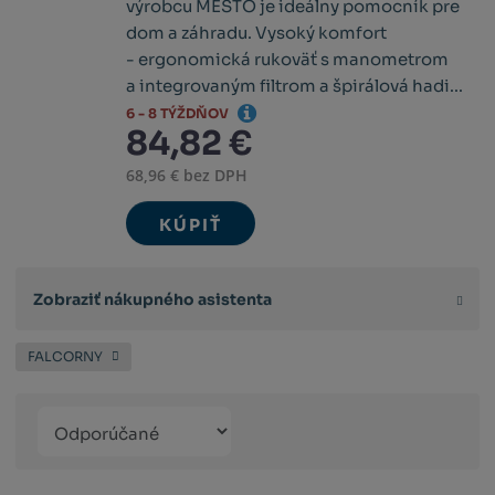
výrobcu MESTO je ideálny pomocník pre
dom a záhradu. Vysoký komfort
- ergonomická rukoväť s manometrom
a integrovaným filtrom a špirálová hadi...
6 - 8 TÝŽDŇOV
84,82 €
68,96 € bez DPH
KÚPIŤ
Zobraziť nákupného asistenta
FALCORNY
Řazení
Obrázkový
Tabuľko
Ria
produktů
výpis
výpis
výp