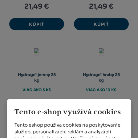
21,49 €
21,49 €
KÚPIŤ
KÚPIŤ
Hydrogel jemný 25
Hydrogel hrubý 25
kg
kg
VIAC AKO 5 KS
VIAC AKO 10 KS
468,30 €
468,30 €
Tento e-shop využívá cookies
KÚPIŤ
KÚPIŤ
Tento eshop používa cookies na poskytovanie
služieb, personalizáciu reklám a analyzácii