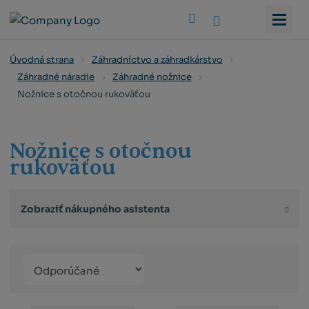
Vyhledat
Úvodná strana
Záhradníctvo a záhradkárstvo
Záhradné náradie
Záhradné nožnice
Nožnice s otočnou rukoväťou
Nožnice s otočnou
rukoväťou
Zobraziť nákupného asistenta
Řazení
Obrázkový
Tabuľko
Ria
produktů
výpis
výpis
výp