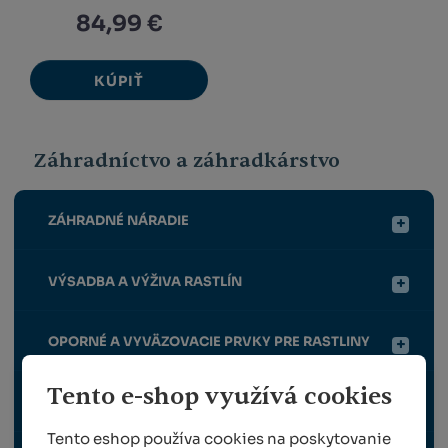
84,99 €
KÚPIŤ
Záhradníctvo a záhradkárstvo
ZÁHRADNÉ NÁRADIE
VÝSADBA A VÝŽIVA RASTLÍN
OPORNÉ A VYVÄZOVACIE PRVKY PRE RASTLINY
Tento e-shop využívá cookies
OCHRANA RASTLÍN
Tento eshop používa cookies na poskytovanie