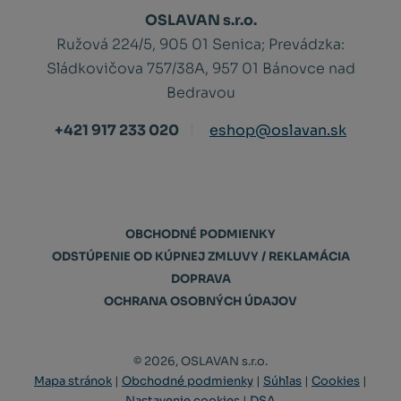
OSLAVAN s.r.o.
Ružová 224/5, 905 01 Senica;
Prevádzka:
Sládkovičova 757/38A, 957 01 Bánovce nad
Bedravou
+421 917 233 020
eshop@oslavan.sk
OBCHODNÉ PODMIENKY
ODSTÚPENIE OD KÚPNEJ ZMLUVY / REKLAMÁCIA
DOPRAVA
OCHRANA OSOBNÝCH ÚDAJOV
© 2026, OSLAVAN s.r.o.
Mapa stránok
|
Obchodné podmienky
|
Súhlas
|
Cookies
|
Nastavenie cookies
|
DSA