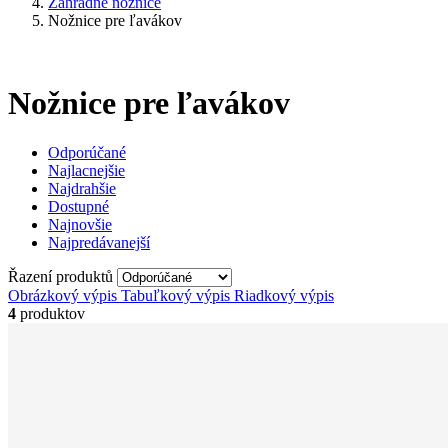
Záhradné nožnice
Nožnice pre ľavákov
Nožnice pre ľavákov
Odporúčané
Najlacnejšie
Najdrahšie
Dostupné
Najnovšie
Najpredávanejší
Řazení produktů
Obrázkový výpis
Tabuľkový výpis
Riadkový výpis
4
produktov