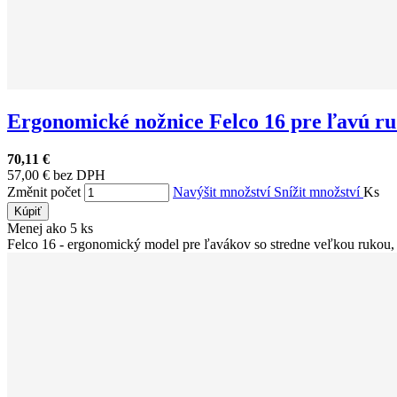
Ergonomické nožnice Felco 16 pre ľavú ru.
70,11 €
57,00 € bez DPH
Změnit počet
Navýšit množství
Snížit množství
Ks
Kúpiť
Menej ako 5 ks
Felco 16 - ergonomický model pre ľavákov so stredne veľkou rukou, s