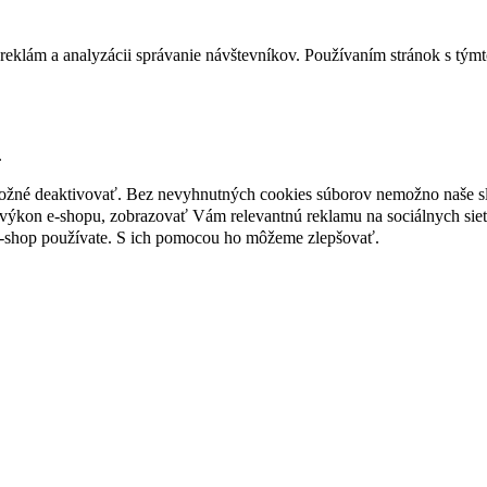
reklám a analyzácii správanie návštevníkov. Používaním stránok s týmto
.
 možné deaktivovať. Bez nevyhnutných cookies súborov nemožno naše s
ýkon e-shopu, zobrazovať Vám relevantnú reklamu na sociálnych sieť
e-shop používate. S ich pomocou ho môžeme zlepšovať.