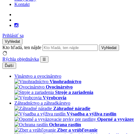
Kontakt
Prihlásiť sa
Vyhledat
Kto hľadá, ten nájde
Vyhledat
Rýchla objednávka
☰
Ďalší
Vinárstvo a ovocinárstvo
Vinohradníctvo
Ovocinárstvo
Stroje a zariadenia
Výrobcovia
Záhradníctvo a záhradkárstvo
Záhradné náradie
Výsadba a výživa rastlín
Oporné a vyväzova
Ochrana rastlín
Zber a vrúbľovanie