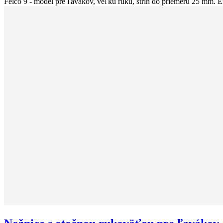
Felco 9 - model pre ľavákov, veľkú ruku, strih do priemeru 25 mm. E