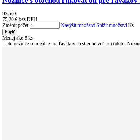
Nožnice s otočnou rukoväťou pre ľavákov .
92,50 €
75,20 € bez DPH
Změnit počet
Navýšit množství
Snížit množství
Ks
Kúpiť
Menej ako 5 ks
Tieto nožnice sú ideálne pre ľavákov so stredne veľkou rukou. Nožni