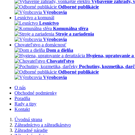
Vybavenie záhrady, v
Odborné publikácie
Výrobcovia
Lesníctvo a komunál
Lesníctvo
Komunálna sféra
Stroje a zariadenia
Výrobcovia
Chovateľstvo a domácnosť
Dom a dielňa
Hygiena, upratovanie a 
Chovateľstvo
Pochutiny, kozmetika, dar
Odborné publikácie
Výrobcovia
O nás
Obchodné podmienky
Poradňa
Rady a tipy
Kontakt
Úvodná strana
Záhradníctvo a záhradkárstvo
Záhradné náradie