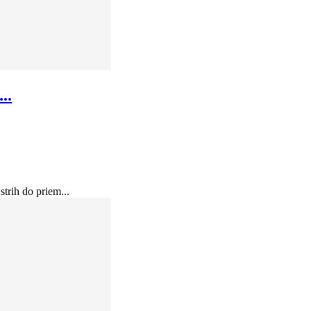
..
trih do priem...