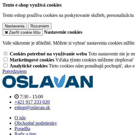
Tento e-shop využívá cookies
Tento eshop používa cookies na poskytovanie služieb, personalizáciu 
Nastavenia
Rozumiem
Nastavenie cookies
Zavřít cookie lištu
Vaše súkromie je dôležité. Môžete si vybrať nastavenia cookies nižšie
Cookies potrebné na využívanie webu
Toto nastavenie nie je
Marketingové cookies
Vďaka týmto cookies môžeme zlepšovať v
Analytické cookies
Tieto cookies nám pomáhajú pochopiť, ako 
Potvrdzujem
7:30 - 15:00
+421 917 233 020
eshop@oslavan.sk
O nás
Obchodné podmienky
Poradňa
Rady a tipy