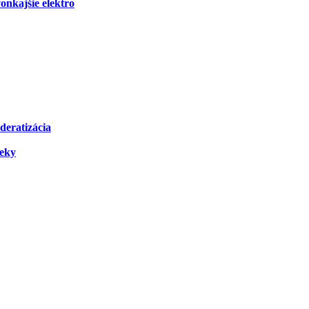
onkajšie elektro
deratizácia
čeky