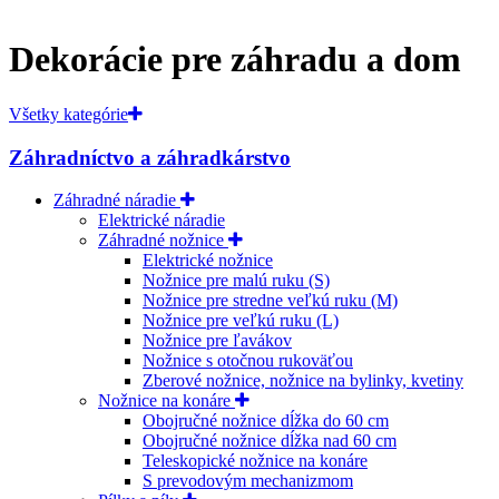
Dekorácie pre záhradu a dom
Všetky kategórie
Záhradníctvo a záhradkárstvo
Záhradné náradie
Elektrické náradie
Záhradné nožnice
Elektrické nožnice
Nožnice pre malú ruku (S)
Nožnice pre stredne veľkú ruku (M)
Nožnice pre veľkú ruku (L)
Nožnice pre ľavákov
Nožnice s otočnou rukoväťou
Zberové nožnice, nožnice na bylinky, kvetiny
Nožnice na konáre
Obojručné nožnice dĺžka do 60 cm
Obojručné nožnice dĺžka nad 60 cm
Teleskopické nožnice na konáre
S prevodovým mechanizmom