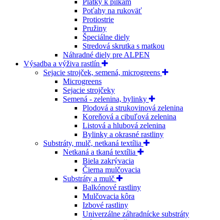
Plátky k pílkam
Poťahy na rukoväť
Protiostrie
Pružiny
Špeciálne diely
Stredová skrutka s matkou
Náhradné diely pre ALPEN
Výsadba a výživa rastlín
Sejacie strojček, semená, microgreens
Microgreens
Sejacie strojčeky
Semená - zelenina, bylinky
Plodová a strukovinová zelenina
Koreňová a cibuľová zelenina
Listová a hlubová zelenina
Bylinky a okrasné rastliny
Substráty, mulč, netkaná textília
Netkaná a tkaná textília
Biela zakrývacia
Čierna mulčovacia
Substráty a mulč
Balkónové rastliny
Mulčovacia kôra
Izbové rastliny
Univerzálne záhradnícke substráty