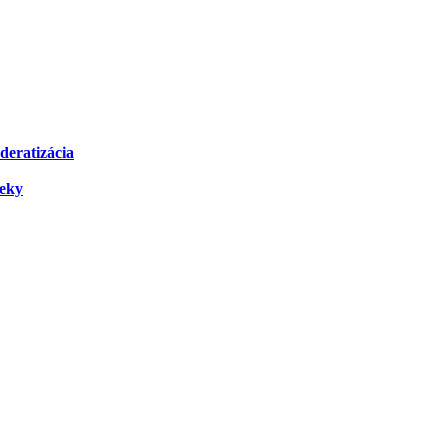
deratizácia
čeky