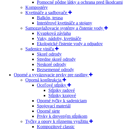
Pomocné pôdne látky a ochrana pred škodcami
Kompostéry
Kvetináče a sadbovače
Balkón, terasa
Interiérové kvetináče a stojany
Samozavlažovacie systémy a čistenie vody
Kvapková závlaha
Vaky, nádoby, kvetináče
Ekologické čistenie vody a odpadov
Sadenice viniča
Skoré odrody
Stredne skoré odrody
Neskoré odrody
Bezsemenné odrody
Oporné a vyväzovacie prvky pre rastliny
Oporná konštrukcia
Oceľové stĺpiky
Stĺpiky radové
Stĺpiky krajové
Oporné tyčky k sadeniciam
Spojovací materiál
Oporné siete
Prvky k dreveným stĺpikom
Tyčky a opory k rôznemu využitiu
Kompozitové classic