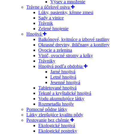
Výsev a množenie
Trávne a účelové osiva
Lúky, pasienky, kŕmne zmesi
Sady a vinice
Trávnik
Zelené hnojenie
Hnojivá
Balkónové, kvitnúce a izbové rastliny
Okrasné dreviny, ihličnany a konifery
Ovocie a zelenina
Vinič, ovocné stromy a kríky
Trávniky
Hnojivá podľa obdobia
Jarné hnojivá
Letné hnojivá
Jesenné hnojivá
Tabletované hnojivá
Tekuté a kryštalické hnojivá
Vodu akumulujúce látky
Rozmetadla hnojív
Pomocné pôdne látky
Látky zlepšujúce kvalitu pôdy
Pestovanie bez chémie
Ekologické hnojivá
Ekologické postreky