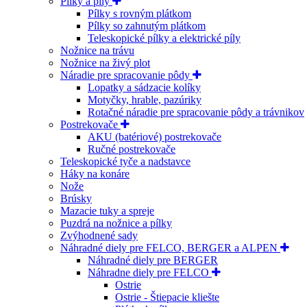
Pílky a píly
Pílky s rovným plátkom
Pílky so zahnutým plátkom
Teleskopické pílky a elektrické píly
Nožnice na trávu
Nožnice na živý plot
Náradie pre spracovanie pôdy
Lopatky a sádzacie kolíky
Motyčky, hrable, pazúriky
Rotačné náradie pre spracovanie pôdy a trávnikov
Postrekovače
AKU (batériové) postrekovače
Ručné postrekovače
Teleskopické tyče a nadstavce
Háky na konáre
Nože
Brúsky
Mazacie tuky a spreje
Puzdrá na nožnice a pílky
Zvýhodnené sady
Náhradné diely pre FELCO, BERGER a ALPEN
Náhradné diely pre BERGER
Náhradne diely pre FELCO
Ostrie
Ostrie - Štiepacie kliešte