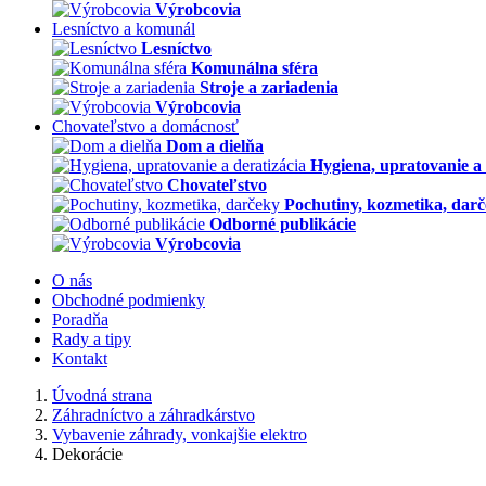
Výrobcovia
Lesníctvo a komunál
Lesníctvo
Komunálna sféra
Stroje a zariadenia
Výrobcovia
Chovateľstvo a domácnosť
Dom a dielňa
Hygiena, upratovanie a 
Chovateľstvo
Pochutiny, kozmetika, dar
Odborné publikácie
Výrobcovia
O nás
Obchodné podmienky
Poradňa
Rady a tipy
Kontakt
Úvodná strana
Záhradníctvo a záhradkárstvo
Vybavenie záhrady, vonkajšie elektro
Dekorácie