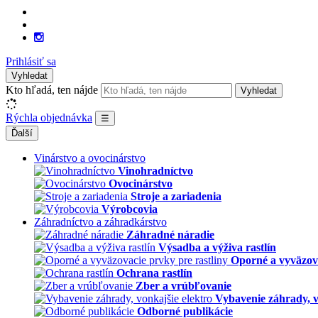
Prihlásiť sa
Vyhledat
Kto hľadá, ten nájde
Vyhledat
Rýchla objednávka
☰
Ďalší
Vinárstvo a ovocinárstvo
Vinohradníctvo
Ovocinárstvo
Stroje a zariadenia
Výrobcovia
Záhradníctvo a záhradkárstvo
Záhradné náradie
Výsadba a výživa rastlín
Oporné a vyväzova
Ochrana rastlín
Zber a vrúbľovanie
Vybavenie záhrady, v
Odborné publikácie