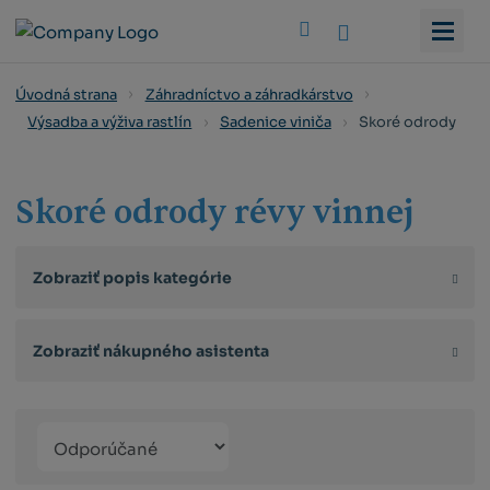
Vyhledat
Úvodná strana
Záhradníctvo a záhradkárstvo
Skoré odrody
Výsadba a výživa rastlín
Sadenice viniča
Skoré odrody révy vinnej
Zobraziť popis kategórie
Zobraziť nákupného asistenta
Řazení
Obrázkový
Tabuľko
Ria
produktů
výpis
výpis
výp