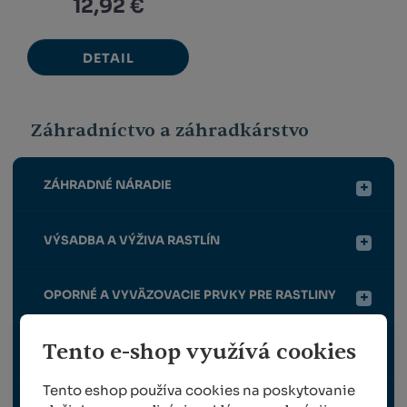
12,92 €
DETAIL
Záhradníctvo a záhradkárstvo
ZÁHRADNÉ NÁRADIE
VÝSADBA A VÝŽIVA RASTLÍN
OPORNÉ A VYVÄZOVACIE PRVKY PRE RASTLINY
Tento e-shop využívá cookies
OCHRANA RASTLÍN
Tento eshop používa cookies na poskytovanie
ZBER A VRÚBĽOVANIE