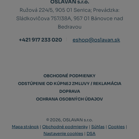
OSLAVAN s.r.o.
Ružová 224/5, 905 01 Senica;
Prevádzka:
Sládkovičova 757/38A, 957 01 Bánovce nad
Bedravou
+421 917 233 020
eshop@oslavan.sk
OBCHODNÉ PODMIENKY
ODSTÚPENIE OD KÚPNEJ ZMLUVY / REKLAMÁCIA
DOPRAVA
OCHRANA OSOBNÝCH ÚDAJOV
© 2026, OSLAVAN s.r.o.
Mapa stránok
|
Obchodné podmienky
|
Súhlas
|
Cookies
|
Nastavenie cookies
|
DSA