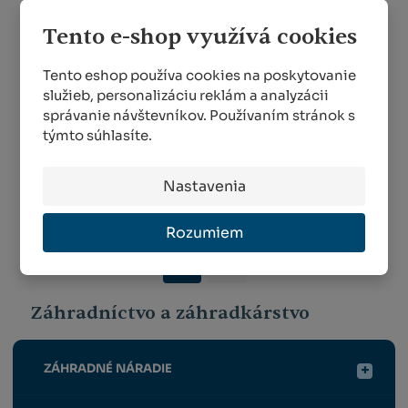
Tento e-shop využívá cookies
Nožnice na ruže a
Nožnice Felco 11
kvetiny Felco 100
Tento eshop používa cookies na poskytovanie
MENEJ AKO 5 KS
MENEJ AKO 5 KS
služieb, personalizáciu reklám a analyzácii
71,83 €
správanie návštevníkov. Používaním stránok s
81,67 €
týmto súhlasíte.
KÚPIŤ
KÚPIŤ
Nastavenia
Rozumiem
1
2
Záhradníctvo a záhradkárstvo
ZÁHRADNÉ NÁRADIE