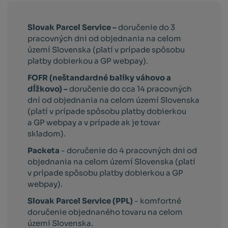
Slovak Parcel Service –
doručenie do 3
pracovných dni od objednania na celom
území Slovenska (platí v prípade spôsobu
platby dobierkou a GP webpay).
FOFR (neštandardné balíky váhovo a
dĺžkovo) –
doručenie do cca 14 pracovných
dní od objednania na celom území Slovenska
(platí v prípade spôsobu platby dobierkou
a GP webpay a v prípade ak je tovar
skladom).
Packeta
- doručenie do 4 pracovných dni od
objednania na celom území Slovenska (platí
v prípade spôsobu platby dobierkou a GP
webpay).
Slovak Parcel Service (PPL)
- komfortné
doručenie objednaného tovaru na celom
území Slovenska.