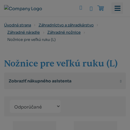
Vyhledat
Úvodná strana
Záhradníctvo a záhradkárstvo
Záhradné náradie
Záhradné nožnice
Nožnice pre veľkú ruku (L)
Nožnice pre veľkú ruku (L)
Zobraziť nákupného asistenta
Řazení
Obrázkový
Tabuľko
Ria
produktů
výpis
výpis
výp