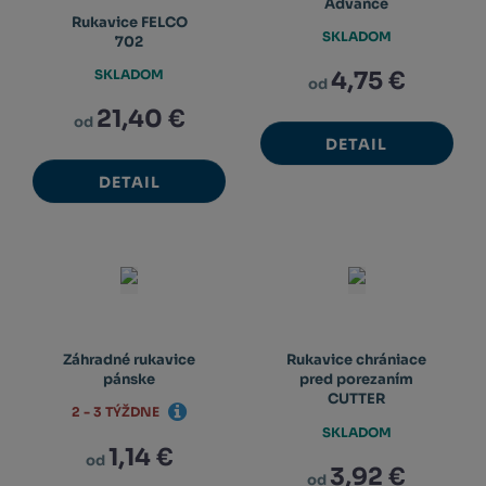
Advance
Rukavice FELCO
SKLADOM
702
SKLADOM
4,75 €
od
21,40 €
od
DETAIL
DETAIL
Záhradné rukavice
Rukavice chrániace
pánske
pred porezaním
CUTTER
2 - 3 TÝŽDNE
SKLADOM
1,14 €
od
3,92 €
od