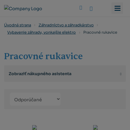
Vyhledat
Úvodná strana
Záhradníctvo a záhradkárstvo
Pracovné rukavice
Vybavenie záhrady, vonkajšie elektro
Pracovné rukavice
Zobraziť nákupného asistenta
Řazení
Obrázkový
Tabuľko
Ria
produktů
výpis
výpis
výp