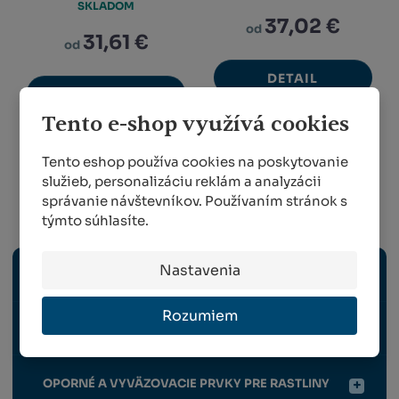
SKLADOM
37,02 €
od
31,61 €
od
DETAIL
DETAIL
Tento e-shop využívá cookies
Tento eshop používa cookies na poskytovanie
1
2
služieb, personalizáciu reklám a analyzácii
správanie návštevníkov. Používaním stránok s
Záhradníctvo a záhradkárstvo
týmto súhlasíte.
Nastavenia
ZÁHRADNÉ NÁRADIE
Rozumiem
VÝSADBA A VÝŽIVA RASTLÍN
OPORNÉ A VYVÄZOVACIE PRVKY PRE RASTLINY