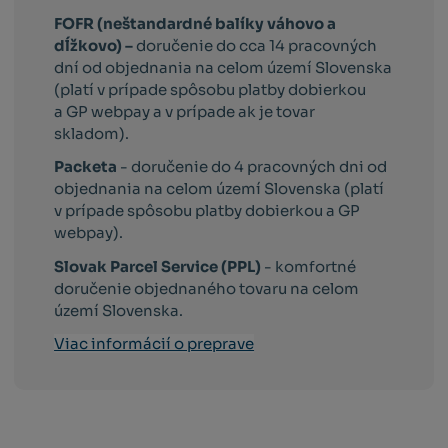
FOFR (neštandardné balíky váhovo a
dĺžkovo) –
doručenie do cca 14 pracovných
dní od objednania na celom území Slovenska
(platí v prípade spôsobu platby dobierkou
a GP webpay a v prípade ak je tovar
skladom).
Packeta
- doručenie do 4 pracovných dni od
objednania na celom území Slovenska (platí
v prípade spôsobu platby dobierkou a GP
webpay).
Slovak Parcel Service (PPL)
- komfortné
doručenie objednaného tovaru na celom
území Slovenska.
Viac informácií o preprave