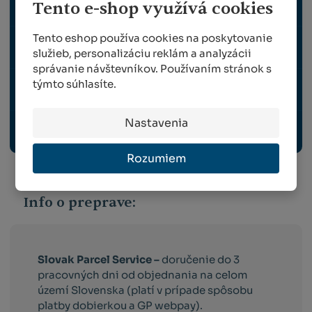
Tento e-shop využívá cookies
OCHRANA RASTLÍN
Tento eshop používa cookies na poskytovanie
ZBER A VRÚBĽOVANIE
služieb, personalizáciu reklám a analyzácii
správanie návštevníkov. Používaním stránok s
týmto súhlasíte.
VYBAVENIE ZÁHRADY, VONKAJŠIE ELEKTRO
Nastavenia
ODBORNÉ PUBLIKÁCIE
Rozumiem
Info o preprave:
Slovak Parcel Service –
doručenie do 3
pracovných dni od objednania na celom
území Slovenska (platí v prípade spôsobu
platby dobierkou a GP webpay).