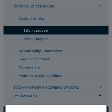
OPORNÁ KONŠTRUKCIA
Oceľové stĺpiky
Stĺpiky radové
Stĺpiky krajové
Oporné tyčky k sadeniciam
Spojovací materiál
Oporné siete
Prvky k dreveným stĺpikom
TYČKY A OPORY K RÔZNEMU VYUŽITIU
VYVÄZOVANIE