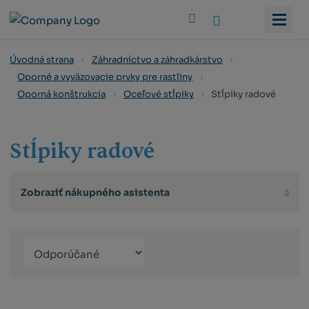
Vyhledat
Úvodná strana
Záhradníctvo a záhradkárstvo
Oporné a vyväzovacie prvky pre rastliny
Stĺpiky radové
Oporná konštrukcia
Oceľové stĺpiky
Stĺpiky radové
Zobraziť nákupného asistenta
Řazení
Obrázkový
Tabuľko
Ria
produktů
výpis
výpis
výp