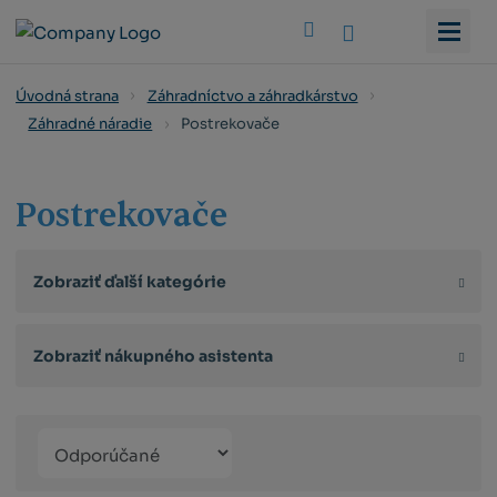
Vyhledat
Úvodná strana
Záhradníctvo a záhradkárstvo
Postrekovače
Záhradné náradie
Postrekovače
Zobraziť ďalší kategórie
Zobraziť nákupného asistenta
Řazení
Obrázkový
Tabuľko
Ria
produktů
výpis
výpis
výp