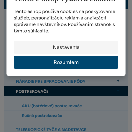
ZÁHRADNÉ NÁRADIE
Tento eshop používa cookies na poskytovanie
služieb, personalizáciu reklám a analyzácii
ELEKTRICKÉ NÁRADIE
správanie návštevníkov. Používaním stránok s
týmto súhlasíte.
ZÁHRADNÉ NOŽNICE
NOŽNICE NA KONÁRE
Nastavenia
PÍLKY A PÍLY
NOŽNICE NA TRÁVU
Rozumiem
NOŽNICE NA ŽIVÝ PLOT
NÁRADIE PRE SPRACOVANIE PÔDY
POSTREKOVAČE
AKU (batériové) postrekovače
Ručné postrekovače
TELESKOPICKÉ TYČE A NADSTAVCE