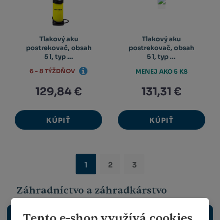
Tlakový aku
Tlakový aku
postrekovač, obsah
postrekovač, obsah
5 l, typ ...
5 l, typ ...
6 - 8 TÝŽDŇOV
MENEJ AKO 5 KS
129,84 €
131,31 €
KÚPIŤ
KÚPIŤ
1
2
3
Záhradníctvo a záhradkárstvo
Tento e-shop využívá cookies