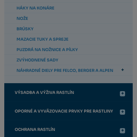
HÁKY NA KONÁRE
NOŽE
BRÚSKY
MAZACIE TUKY A SPREJE
PUZDRÁ NA NOŽNICE A PÍLKY
ZVÝHODNENÉ SADY
NÁHRADNÉ DIELY PRE FELCO, BERGER A ALPEN
VÝSADBA A VÝŽIVA RASTLÍN
OPORNÉ A VYVÄZOVACIE PRVKY PRE RASTLINY
OCHRANA RASTLÍN