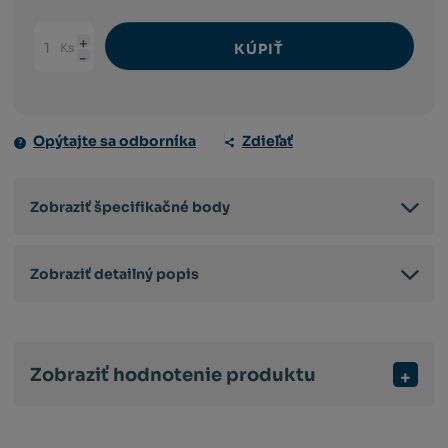
Ks
KÚPIŤ
Navýšit
Změnit
Snížit
množství
počet
množství
Opýtajte sa odborníka
Zdieľať
Zobraziť špecifikačné body
Zobraziť detailný popis
Zobraziť hodnotenie produktu