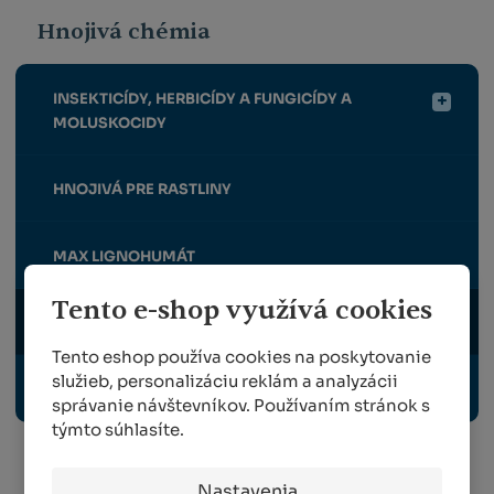
Hnojivá chémia
INSEKTICÍDY, HERBICÍDY A FUNGICÍDY A
MOLUSKOCIDY
HNOJIVÁ PRE RASTLINY
MAX LIGNOHUMÁT
Tento e-shop využívá cookies
VODU AKUMULUJÚCE LÁTKY
Tento eshop používa cookies na poskytovanie
služieb, personalizáciu reklám a analyzácii
EKOLOGICKÉ ČISTENIE VODY A ODPADOV
správanie návštevníkov. Používaním stránok s
týmto súhlasíte.
Nastavenia