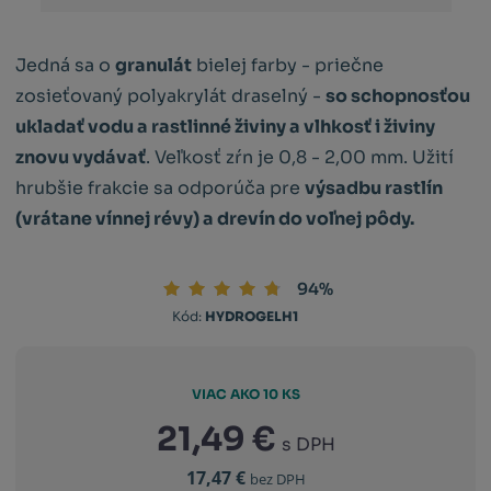
Jedná sa o
granulát
bielej farby - priečne
zosieťovaný polyakrylát draselný -
so schopnosťou
ukladať vodu a rastlinné živiny a vlhkosť i živiny
znovu vydávať
. Veľkosť zŕn je 0,8 - 2,00 mm. Užití
hrubšie frakcie sa odporúča pre
výsadbu rastlín
(vrátane vínnej révy) a drevín do voľnej pôdy.
94%
Kód:
HYDROGELH1
VIAC AKO 10 KS
21,49 €
s DPH
17,47 €
bez DPH