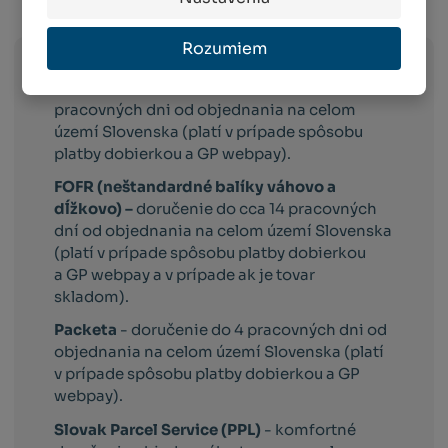
Info o preprave:
Rozumiem
Slovak Parcel Service –
doručenie do 3
pracovných dni od objednania na celom
území Slovenska (platí v prípade spôsobu
platby dobierkou a GP webpay).
FOFR (neštandardné balíky váhovo a
dĺžkovo) –
doručenie do cca 14 pracovných
dní od objednania na celom území Slovenska
(platí v prípade spôsobu platby dobierkou
a GP webpay a v prípade ak je tovar
skladom).
Packeta
- doručenie do 4 pracovných dni od
objednania na celom území Slovenska (platí
v prípade spôsobu platby dobierkou a GP
webpay).
Slovak Parcel Service (PPL)
- komfortné