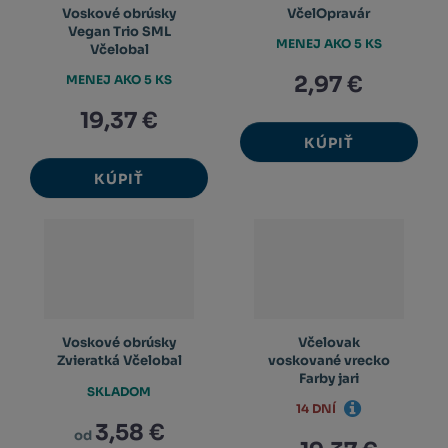
Voskové obrúsky
VčelOpravár
Vegan Trio SML
MENEJ AKO 5 KS
Včelobal
2,97 €
MENEJ AKO 5 KS
19,37 €
KÚPIŤ
KÚPIŤ
Voskové obrúsky
Včelovak
Zvieratká Včelobal
voskované vrecko
Farby jari
SKLADOM
14 DNÍ
3,58 €
od