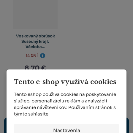
Voskovaný obrúsok
Susedný kraj L
Včeloba...
14 DNÍ
8,70 €
Tento e-shop využívá cookies
KÚPIŤ
Tento eshop používa cookies na poskytovanie
služieb, personalizáciu reklám a analyzácii
správanie návštevníkov. Používaním stránok s
Záhradníctvo a záhradkárstvo
týmto súhlasíte.
ZÁHRADNÉ NÁRADIE
Nastavenia