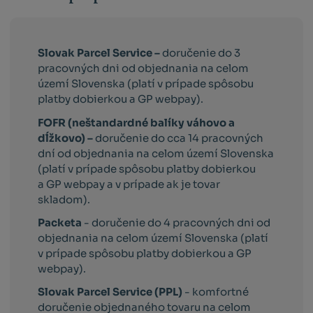
Slovak Parcel Service –
doručenie do 3
pracovných dni od objednania na celom
území Slovenska (platí v prípade spôsobu
platby dobierkou a GP webpay).
FOFR (neštandardné balíky váhovo a
dĺžkovo) –
doručenie do cca 14 pracovných
dní od objednania na celom území Slovenska
(platí v prípade spôsobu platby dobierkou
a GP webpay a v prípade ak je tovar
skladom).
Packeta
- doručenie do 4 pracovných dni od
objednania na celom území Slovenska (platí
v prípade spôsobu platby dobierkou a GP
webpay).
Slovak Parcel Service (PPL)
- komfortné
doručenie objednaného tovaru na celom