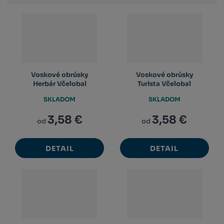
výpis
výpis
výp
Voskové obrúsky
Voskové obrúsky
Herbár Včelobal
Turista Včelobal
SKLADOM
SKLADOM
3,58 €
3,58 €
od
od
DETAIL
DETAIL