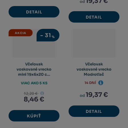
19,37 €
od
DETAIL
DETAIL
AKCIA
-
31
%
Včelovak
Včelovak
voskované vrecko
voskované vrecko
mini 19x6x20 c...
Modrotlač
14 DNÍ
VIAC AKO 5 KS
12,20 €
19,37 €
od
8,46 €
DETAIL
KÚPIŤ