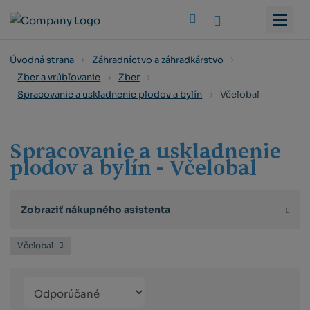
Vyhledat
Úvodná strana
Záhradníctvo a záhradkárstvo
Zber a vrúbľovanie
Zber
Včelobal
Spracovanie a uskladnenie plodov a bylín
Spracovanie a uskladnenie
plodov a bylín - Včelobal
Zobraziť nákupného asistenta
Včelobal
Řazení
Obrázkový
Tabuľko
Ria
produktů