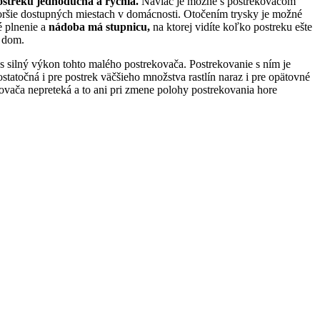
ostreku jednoduchá a rýchla.
Naviac je možné s postrekovačom
horšie dostupných miestach v domácnosti. Otočením trysky je možné
é plnenie a
nádoba má stupnicu,
na ktorej vidíte koľko postreku ešte
a dom.
s silný výkon tohto malého postrekovača. Postrekovanie s ním je
tatočná i pre postrek väčšieho množstva rastlín naraz i pre opätovné
vača nepreteká a to ani pri zmene polohy postrekovania hore