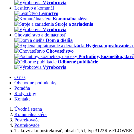
Výrobcovia
Lesníctvo a komunál
Lesníctvo
Komunálna sféra
Stroje a zariadenia
Výrobcovia
Chovateľstvo a domácnosť
Dom a dielňa
Hygiena, upratovanie a 
Chovateľstvo
Pochutiny, kozmetika, dar
Odborné publikácie
Výrobcovia
O nás
Obchodné podmienky
Poradňa
Rady a tipy
Kontakt
Úvodná strana
Komunálna sféra
Postrekovače
Postrekovače
Tlakový aku postrekovač, obsah 1,5 l, typ 3122R e.FLOWER