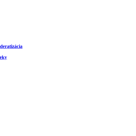
deratizácia
čeky