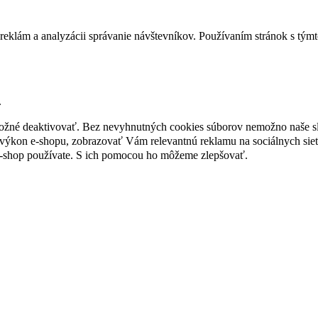
reklám a analyzácii správanie návštevníkov. Používaním stránok s týmto
.
 možné deaktivovať. Bez nevyhnutných cookies súborov nemožno naše s
ýkon e-shopu, zobrazovať Vám relevantnú reklamu na sociálnych sieť
e-shop používate. S ich pomocou ho môžeme zlepšovať.