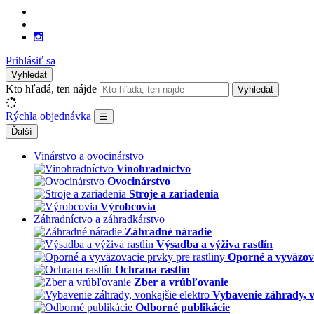
Prihlásiť sa
Vyhledat
Kto hľadá, ten nájde
Vyhledat
Rýchla objednávka
☰
Ďalší
Vinárstvo a ovocinárstvo
Vinohradníctvo
Ovocinárstvo
Stroje a zariadenia
Výrobcovia
Záhradníctvo a záhradkárstvo
Záhradné náradie
Výsadba a výživa rastlín
Oporné a vyväzova
Ochrana rastlín
Zber a vrúbľovanie
Vybavenie záhrady, v
Odborné publikácie