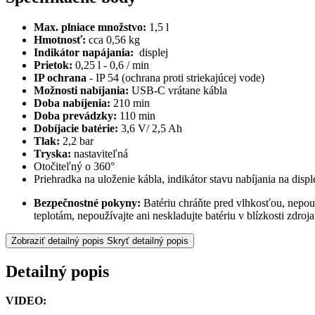
Max. plniace množstvo:
1,5 l
Hmotnosť:
cca 0,56 kg
Indikátor napájania:
displej
Prietok:
0,25 l - 0,6 / min
IP ochrana
- IP 54 (ochrana proti striekajúcej vode)
Možnosti nabíjania:
USB-C vrátane kábla
Doba nabíjenia:
210 min
Doba prevádzky:
110 min
Dobíjacie batérie:
3,6 V/ 2,5 Ah
Tlak:
2,2 bar
Tryska:
nastaviteľná
Otočiteľný o 360°
Priehradka na uloženie kábla, indikátor stavu nabíjania na disple
Bezpečnostné pokyny:
Batériu chráňte pred vlhkosťou, nepouž
teplotám, nepoužívajte ani neskladujte batériu v blízkosti zdroj
Zobraziť detailný popis
Skryť detailný popis
Detailný popis
VIDEO: