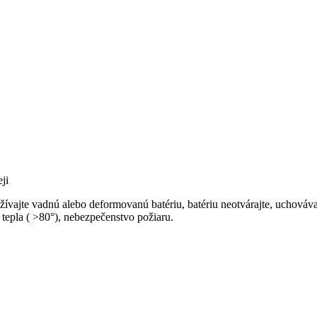
ji
ívajte vadnú alebo deformovanú batériu, batériu neotvárajte, uchováva
a tepla ( >80°), nebezpečenstvo požiaru.