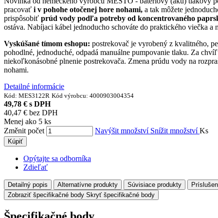
Novinka od nemeckého výrobcu MESTO - b
atériový (aku) tlakový 
pracovať
i v pohohe otočenej hore nohami,
a tak môžete jednoducho
prispôsobiť
prúd vody podľa potreby od koncentrovaného paprsk
ostáva. Nabíjaci kábel jednoducho schováte do praktického viečka a
Vyskúšané tímom eshopu:
postrekovač je vyrobený z kvalitného, pe
pohodlné, jednoduché, odpadá manuálne pumpovanie tlaku. Za chvíľu je
niekoľkonásobné plnenie postrekovača. Zmena prúdu vody na rozprašo
nohami.
Detailné informácie
Kód:
MES3122R
Kód výrobcu:
4000903004354
49,78 €
s DPH
40,47 €
bez DPH
Menej ako 5 ks
Změnit počet
Navýšit množství
Snížit množství
Ks
Kúpiť
Opýtajte sa odborníka
Zdieľať
Detailný popis
Alternatívne produkty
Súvisiace produkty
Prísluše
Zobraziť špecifikačné body
Skryť špecifikačné body
Špecifikačné body