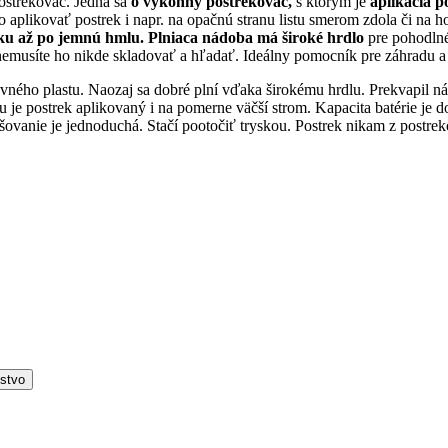
postrekovač. Jedná sa
o výkonný postrekovač,
s ktorým je
aplikácia p
 aplikovať postrek i napr. na opačnú stranu listu smerom zdola či na 
u až po jemnú hmlu. Plniaca nádoba má široké hrdlo
pre pohodln
 nemusíte ho nikde skladovať a hľadať. Ideálny pomocník pre záhradu 
vného plastu. Naozaj sa dobré plní vďaka širokému hrdlu. Prekvapil ná
 postrek aplikovaný i na pomerne väčší strom. Kapacita batérie je dos
vanie je jednoduchá. Stačí pootočiť tryskou. Postrek nikam z postreko
nstvo