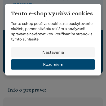
HLODAVCOV
Tento e-shop využívá cookies
POSTREKOVAČE
POSTREKY
Tento eshop používa cookies na poskytovanie
služieb, personalizáciu reklám a analyzácii
správanie návštevníkov. Používaním stránok s
ZBER A VRÚBĽOVANIE
týmto súhlasíte.
Nastavenia
VYBAVENIE ZÁHRADY, VONKAJŠIE ELEKTRO
Rozumiem
ODBORNÉ PUBLIKÁCIE
Info o preprave: