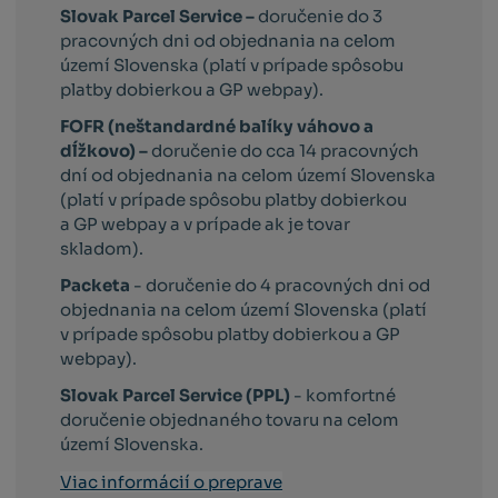
Slovak Parcel Service –
doručenie do 3
pracovných dni od objednania na celom
území Slovenska (platí v prípade spôsobu
platby dobierkou a GP webpay).
FOFR (neštandardné balíky váhovo a
dĺžkovo) –
doručenie do cca 14 pracovných
dní od objednania na celom území Slovenska
(platí v prípade spôsobu platby dobierkou
a GP webpay a v prípade ak je tovar
skladom).
Packeta
- doručenie do 4 pracovných dni od
objednania na celom území Slovenska (platí
v prípade spôsobu platby dobierkou a GP
webpay).
Slovak Parcel Service (PPL)
- komfortné
doručenie objednaného tovaru na celom
území Slovenska.
Viac informácií o preprave