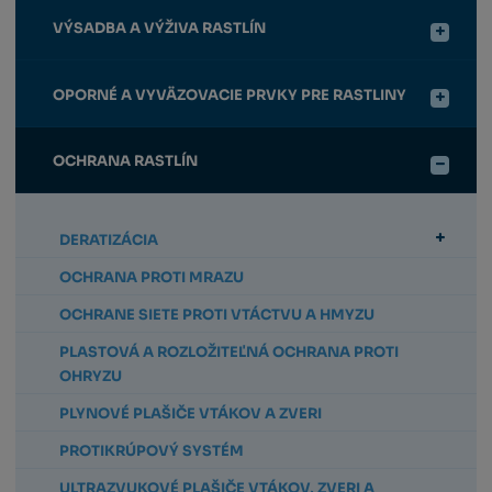
VÝSADBA A VÝŽIVA RASTLÍN
OPORNÉ A VYVÄZOVACIE PRVKY PRE RASTLINY
OCHRANA RASTLÍN
DERATIZÁCIA
OCHRANA PROTI MRAZU
OCHRANE SIETE PROTI VTÁCTVU A HMYZU
PLASTOVÁ A ROZLOŽITEĽNÁ OCHRANA PROTI
OHRYZU
PLYNOVÉ PLAŠIČE VTÁKOV A ZVERI
PROTIKRÚPOVÝ SYSTÉM
ULTRAZVUKOVÉ PLAŠIČE VTÁKOV, ZVERI A