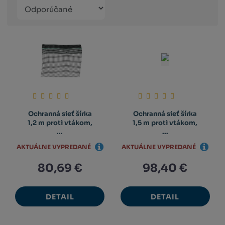
Řazení
Obrázkový
Tabuľko
Ria
produktů
výpis
výpis
výp
Ochranná sieť šírka
Ochranná sieť šírka
1,2 m proti vtákom,
1,5 m proti vtákom,
...
...
AKTUÁLNE VYPREDANÉ
AKTUÁLNE VYPREDANÉ
80,69 €
98,40 €
DETAIL
DETAIL