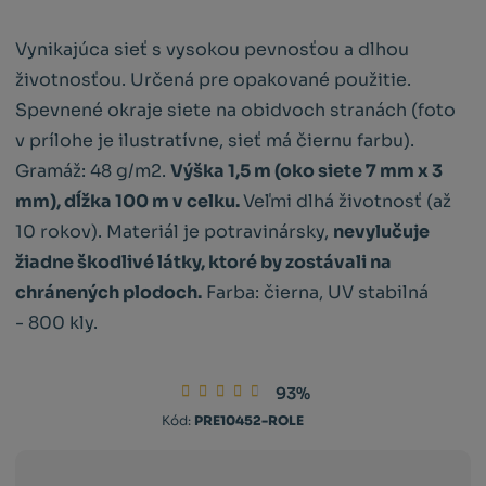
Vynikajúca sieť s vysokou pevnosťou a dlhou
životnosťou. Určená pre opakované použitie.
Spevnené okraje siete na obidvoch stranách (foto
v prílohe je ilustratívne, sieť má čiernu farbu).
Gramáž: 48 g/m2.
Výška 1,5 m (oko siete 7 mm x 3
mm), dĺžka 100 m v celku.
Veľmi dlhá životnosť (až
10 rokov). Materiál je potravinársky,
nevylučuje
žiadne škodlivé látky, ktoré by zostávali na
chránených plodoch.
Farba: čierna, UV stabilná
- 800 kly.
93%
Kód:
PRE10452-ROLE