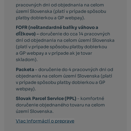
pracovných dni od objednania na celom
území Slovenska (platí v prípade spôsobu
platby dobierkou a GP webpay).
FOFR (neštandardné balíky váhovo a
dĺžkovo) –
doručenie do cca 14 pracovných
dní od objednania na celom území Slovenska
(platí v prípade spôsobu platby dobierkou
a GP webpay a v prípade ak je tovar
skladom).
Packeta
- doručenie do 4 pracovných dni od
objednania na celom území Slovenska (platí
v prípade spôsobu platby dobierkou a GP
webpay).
Slovak Parcel Service (PPL)
- komfortné
doručenie objednaného tovaru na celom
území Slovenska.
Viac informácií o preprave