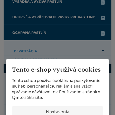
VÝSADBA A VÝŽIVA RASTLÍN
OPORNÉ A VYVÄZOVACIE PRVKY PRE RASTLINY
OCHRANA RASTLÍN
DERATIZÁCIA
OCHRANA PROTI MRAZU
Tento e-shop využívá cookies
OCHRANE SIETE PROTI VTÁCTVU A HMYZU
PLASTOVÁ A ROZLOŽITEĽNÁ OCHRANA PROTI
Tento eshop používa cookies na poskytovanie
OHRYZU
služieb, personalizáciu reklám a analyzácii
správanie návštevníkov. Používaním stránok s
PLYNOVÉ PLAŠIČE VTÁKOV A ZVERI
týmto súhlasíte.
PROTIKRÚPOVÝ SYSTÉM
ULTRAZVUKOVÉ PLAŠIČE VTÁKOV, ZVERI A
Nastavenia
HLODAVCOV