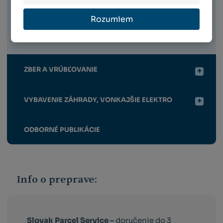
POSTREKOVAČE
Rozumiem
POSTREKY
ZBER A VRÚBĽOVANIE
VYBAVENIE ZÁHRADY, VONKAJŠIE ELEKTRO
ODBORNÉ PUBLIKÁCIE
Info o preprave:
Slovak Parcel Service –
doručenie do 3