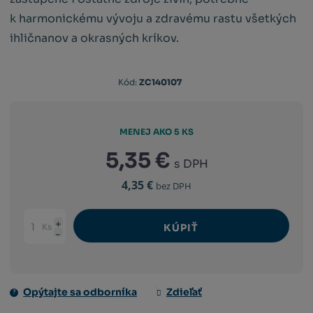
k harmonickému vývoju a zdravému rastu všetkých
ihličnanov a okrasných kríkov.
Kód
Kód:
ZC140107
výrobcu:
8594003191169
MENEJ AKO 5 KS
5,35 €
s DPH
4,35 €
bez DPH
Ks
KÚPIŤ
Navýšit
Změnit
Snížit
množství
počet
množství
Opýtajte sa odborníka
Zdieľať