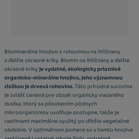
Biominerálne hnojivo s rohovinou na ihličnany
a ďalšie okrasné kríky. Biomin na ihličnany a ďalšie
okrasné kríky
je vydatné, ekologicky priaznivé
organicko-minerálne hnojivo, jeho významnou
zložkou je drvevá rohovina.
Táto prírodná surovina
je zvlášť cenená pre obsah organicky viazaného
dusíka, ktorý sa pôsobením pôdnych
mikroorganizmov uvoľňuje postupne, takže je
rastlinami maximálne využitý po dlhšie vegetačné
obdobie. V optimálnom pomere sú v tomto hnojive
zastúpené i ostatné zdroje živín, potrebné