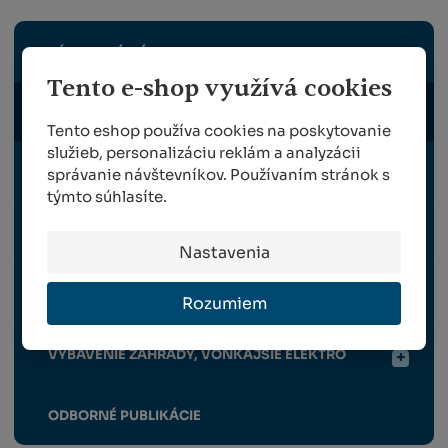
ZÁHRADNÉ NÁRADIE
Tento e-shop využívá cookies
VÝSADBA A VÝŽIVA RASTLÍN
Tento eshop používa cookies na poskytovanie
služieb, personalizáciu reklám a analyzácii
správanie návštevníkov. Používaním stránok s
OPORNÉ A VYVÄZOVACIE PRVKY PRE RASTLINY
týmto súhlasíte.
OCHRANA RASTLÍN
Nastavenia
ZBER A VRÚBĽOVANIE
Rozumiem
VYBAVENIE ZÁHRADY, VONKAJŠIE ELEKTRO
ODBORNÉ PUBLIKÁCIE