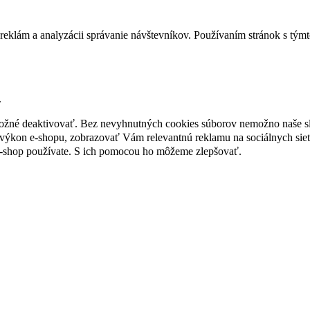
reklám a analyzácii správanie návštevníkov. Používaním stránok s týmto
.
 možné deaktivovať. Bez nevyhnutných cookies súborov nemožno naše s
ýkon e-shopu, zobrazovať Vám relevantnú reklamu na sociálnych sieť
e-shop používate. S ich pomocou ho môžeme zlepšovať.