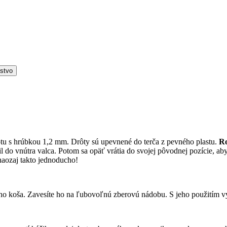
nstvo
tu s hrúbkou 1,2 mm. Drôty sú upevnené do terča z pevného plastu.
Ro
il do vnútra valca. Potom sa opäť vrátia do svojej pôvodnej pozície, ab
naozaj takto jednoducho!
o koša. Zavesíte ho na ľubovoľnú zberovú nádobu. S jeho použitím vy