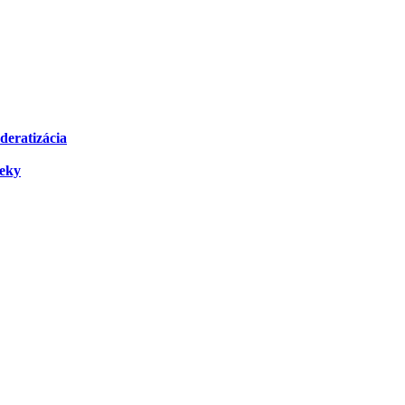
deratizácia
čeky