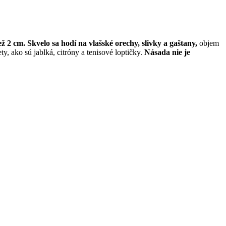
ž 2 cm.
Skvelo sa hodí na vlašské orechy, slivky a gaštany,
objem
y, ako sú jablká, citróny a tenisové loptičky.
Násada nie je