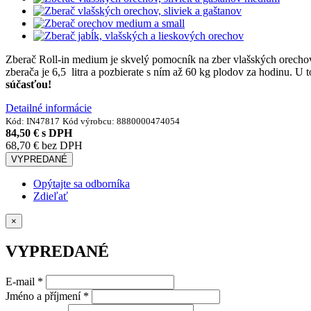
Zberač Roll-in medium je skvelý pomocník na zber vlašských orecho
zberača je 6,5 litra a pozbierate s ním až 60 kg plodov za hodinu. U 
súčasťou!
Detailné informácie
Kód:
IN47817
Kód výrobcu:
8880000474054
84,50 €
s DPH
68,70 €
bez DPH
VYPREDANÉ
Opýtajte sa odborníka
Zdieľať
×
VYPREDANÉ
E-mail
*
Jméno a příjmení
*