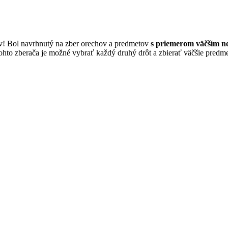
v! Bol navrhnutý na zber orechov a predmetov
s priemerom väčším ne
tohto zberača je možné vybrať každý druhý drôt a zbierať väčšie predmet