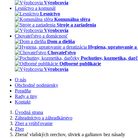
Výrobcovia
Lesníctvo a komunál
Lesníctvo
Komunálna sféra
Stroje a zariadenia
Výrobcovia
Chovateľstvo a domácnosť
Dom a dielňa
Hygiena, upratovanie a 
Chovateľstvo
Pochutiny, kozmetika, dar
Odborné publikácie
Výrobcovia
O nás
Obchodné podmienky
Poradňa
Rady a tipy
Kontakt
Úvodná strana
Záhradníctvo a záhradkárstvo
Zber a vrúbľovanie
Zber
Zberač vlašských orechov, sliviek a gaštanov bez násady