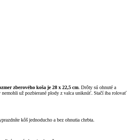
zmer zberového koša je 28 x 22,5 cm
. Drôty sú ohnuté a
y nemohli už pozbierané plody z valca uniknúť. Stačí iba rolovať
prazdníte kôš jednoducho a bez ohnutia chrbta.