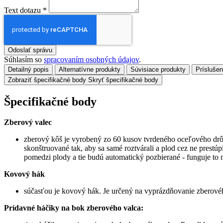
Text dotazu
*
Odoslať správu
Súhlasím so
spracovaním osobných údajov
.
Detailný popis
Alternatívne produkty
Súvisiace produkty
Prísluše
Zobraziť špecifikačné body
Skryť špecifikačné body
Špecifikačné body
Zberový valec
zberový kôš je vyrobený zo 60 kusov tvrdeného oceľového drô
skonštruované tak, aby sa samé roztvárali a plod cez ne prestúp
pomedzi plody a tie budú automatický pozbierané - funguje to 
Kovový hák
súčasťou je kovový hák. Je určený na vyprázdňovanie zberovéh
Prídavné háčiky na bok zberového valca: