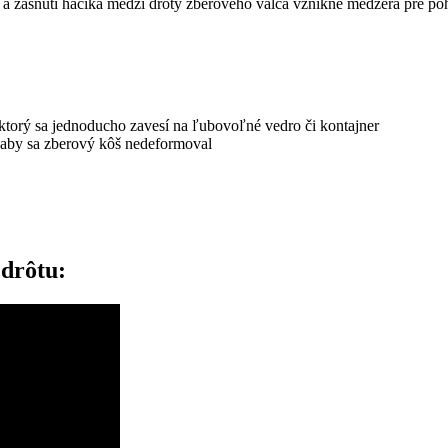
í a zasnutí háčika medzi droty zberového valca vznikne medzera pre p
ktorý sa jednoducho zavesí na ľubovoľné vedro či kontajner
, aby sa zberový kôš nedeformoval
 drôtu: