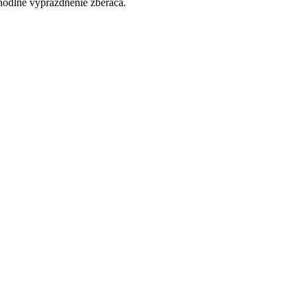
ohodlné vyprázdnenie zberača.