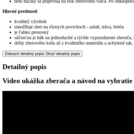
tieto háčiky sa pripevnia na bok zberového valca. Po odklopen
Hlavné prednosti
kvalitný výrobok
umožňuje zber na rôznych povrchoch - asfalt, tráva, betón
je ľahko prenosný
súčasťou je hák na jednoduché a rýchle vyprazdnenie zberača, 
drôty zberového koša sú z kvalitného materiálu a uchytené tak
Zobraziť detailný popis
Skryť detailný popis
Detailný popis
Video ukážka zberača a návod na vybratie