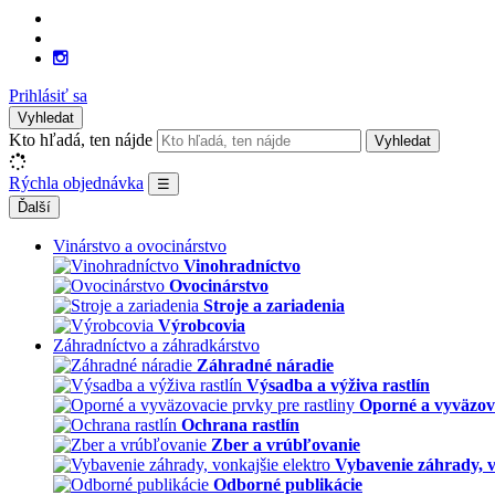
Prihlásiť sa
Vyhledat
Kto hľadá, ten nájde
Vyhledat
Rýchla objednávka
☰
Ďalší
Vinárstvo a ovocinárstvo
Vinohradníctvo
Ovocinárstvo
Stroje a zariadenia
Výrobcovia
Záhradníctvo a záhradkárstvo
Záhradné náradie
Výsadba a výživa rastlín
Oporné a vyväzova
Ochrana rastlín
Zber a vrúbľovanie
Vybavenie záhrady, v
Odborné publikácie