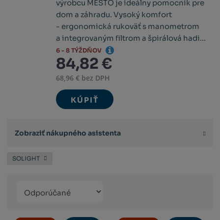
výrobcu MESTO je ideálny pomocník pre
dom a záhradu. Vysoký komfort
- ergonomická rukoväť s manometrom
a integrovaným filtrom a špirálová hadi...
6 - 8 TÝŽDŇOV
84,82 €
68,96 € bez DPH
KÚPIŤ
Zobraziť nákupného asistenta
SOLIGHT
Řazení
Obrázkový
Tabuľko
Ria
produktů
výpis
výpis
výp