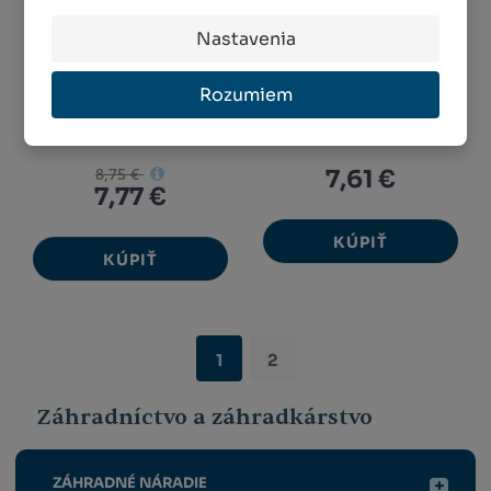
Nastavenia
LED vonkajšia
Čelové LED svetlo,
vianočná reťaz, 50
3W + červené
Rozumiem
LED, 5 ...
svetlo
MENEJ AKO 5 KS
MENEJ AKO 5 KS
8,75 €
7,61 €
7,77 €
KÚPIŤ
KÚPIŤ
1
2
Záhradníctvo a záhradkárstvo
ZÁHRADNÉ NÁRADIE