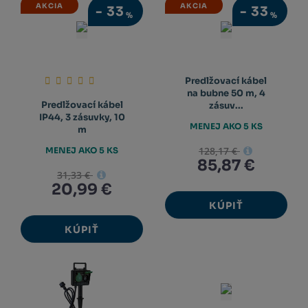
AKCIA
AKCIA
-
33
-
33
%
%
Predlžovací kábel
na bubne 50 m, 4
Predlžovací kábel
zásuv...
IP44, 3 zásuvky, 10
MENEJ AKO 5 KS
m
128,17 €
MENEJ AKO 5 KS
85,87 €
31,33 €
20,99 €
KÚPIŤ
KÚPIŤ