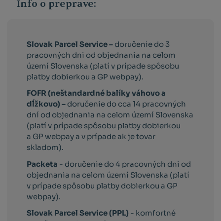
Info o preprave:
Slovak Parcel Service –
doručenie do 3
pracovných dni od objednania na celom
území Slovenska (platí v prípade spôsobu
platby dobierkou a GP webpay).
FOFR (neštandardné balíky váhovo a
dĺžkovo) –
doručenie do cca 14 pracovných
dní od objednania na celom území Slovenska
(platí v prípade spôsobu platby dobierkou
a GP webpay a v prípade ak je tovar
skladom).
Packeta
- doručenie do 4 pracovných dni od
objednania na celom území Slovenska (platí
v prípade spôsobu platby dobierkou a GP
webpay).
Slovak Parcel Service (PPL)
- komfortné