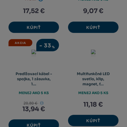
17,52 €
9,07 €
KÚPIŤ
KÚPIŤ
AKCIA
-
33
%
Predlžovací kábel -
Multifunkčné LED
spojka, 1 zásuvka,
svetlo, klip,
1...
magnet, f...
MENEJ AKO 5 KS
MENEJ AKO 5 KS
20,80 €
11,18 €
13,94 €
KÚPIŤ
KÚPIŤ