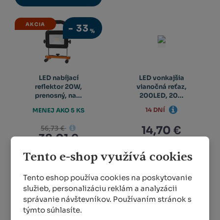
AKCIA
-
33
%
LED nabíjací
LED vonkajšia
reflektor 20W,
vianočná reťaz,
prenosný, na...
200LED, 20...
14 DNÍ
MENEJ AKO 5 KS
56,73 €
14,70 €
38,01 €
Tento e-shop využívá cookies
DETAIL
KÚPIŤ
Tento eshop používa cookies na poskytovanie
služieb, personalizáciu reklám a analyzácii
AKCIA
-
11
správanie návštevníkov. Používaním stránok s
%
týmto súhlasíte.