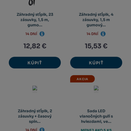
Záhradný stĺpik, 23
Záhradný stĺpik, 4
zásuvky, 1,5 m,
zásuvky, 1,5 m
gumo...
gumový...
14 DNÍ
14 DNÍ
12,82 €
15,53 €
KÚPIŤ
KÚPIŤ
AKCIA
Záhradný stĺpik, 2
Sada LED
zásuvky + časový
vianočných gulí s
spín...
hviezdami, ve...
14 DNÍ
MENEJ AKO 5 KS