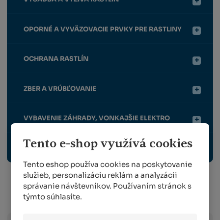
OPORNÉ A VYVÄZOVACIE PRVKY PRE RASTLINY
OCHRANA RASTLÍN
ZBER A VRÚBĽOVANIE
VYBAVENIE ZÁHRADY, VONKAJŠIE ELEKTRO
Tento e-shop využívá cookies
ODBORNÉ PUBLIKÁCIE
Tento eshop používa cookies na poskytovanie
služieb, personalizáciu reklám a analyzácii
správanie návštevníkov. Používaním stránok s
Info o preprave:
týmto súhlasíte.