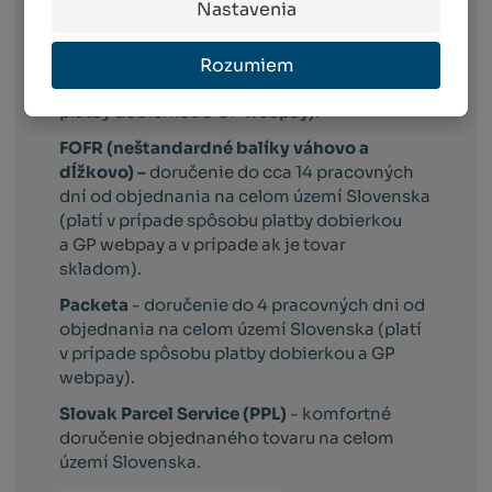
Nastavenia
Slovak Parcel Service –
doručenie do 3
pracovných dni od objednania na celom
Rozumiem
území Slovenska (platí v prípade spôsobu
platby dobierkou a GP webpay).
FOFR (neštandardné balíky váhovo a
dĺžkovo) –
doručenie do cca 14 pracovných
dní od objednania na celom území Slovenska
(platí v prípade spôsobu platby dobierkou
a GP webpay a v prípade ak je tovar
skladom).
Packeta
- doručenie do 4 pracovných dni od
objednania na celom území Slovenska (platí
v prípade spôsobu platby dobierkou a GP
webpay).
Slovak Parcel Service (PPL)
- komfortné
doručenie objednaného tovaru na celom
území Slovenska.