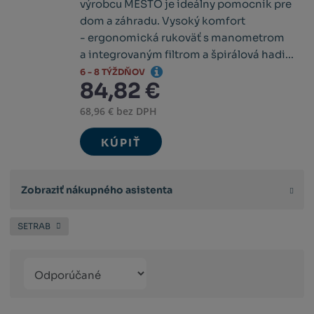
výrobcu MESTO je ideálny pomocník pre
dom a záhradu. Vysoký komfort
- ergonomická rukoväť s manometrom
a integrovaným filtrom a špirálová hadi...
6 - 8 TÝŽDŇOV
84,82 €
68,96 € bez DPH
KÚPIŤ
Zobraziť nákupného asistenta
SETRAB
Řazení
Obrázkový
Tabuľko
Ria
produktů
výpis
výpis
výp