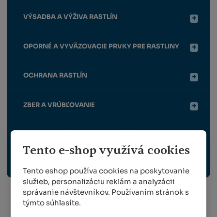
VÝSADBA A VÝŽIVA RASTLÍN
OPORNÉ A VYVÄZOVACIE PRVKY PRE RASTLINY
OCHRANA RASTLÍN
ZBER A VRÚBĽOVANIE
VYBAVENIE ZÁHRADY, VONKAJŠIE ELEKTRO
Tento e-shop využívá cookies
ODBORNÉ PUBLIKÁCIE
Tento eshop používa cookies na poskytovanie
služieb, personalizáciu reklám a analyzácii
správanie návštevníkov. Používaním stránok s
týmto súhlasíte.
Info o preprave: