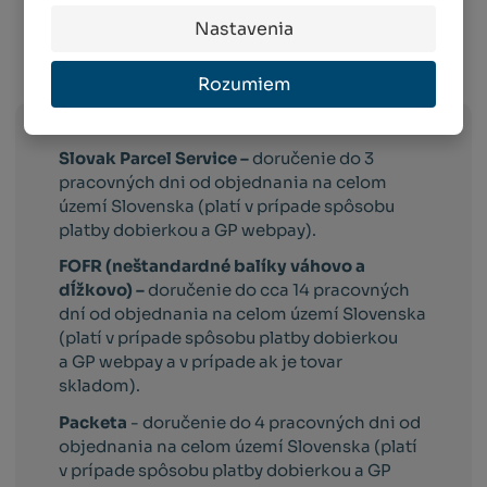
Nastavenia
Info o preprave:
Rozumiem
Slovak Parcel Service –
doručenie do 3
pracovných dni od objednania na celom
území Slovenska (platí v prípade spôsobu
platby dobierkou a GP webpay).
FOFR (neštandardné balíky váhovo a
dĺžkovo) –
doručenie do cca 14 pracovných
dní od objednania na celom území Slovenska
(platí v prípade spôsobu platby dobierkou
a GP webpay a v prípade ak je tovar
skladom).
Packeta
- doručenie do 4 pracovných dni od
objednania na celom území Slovenska (platí
v prípade spôsobu platby dobierkou a GP