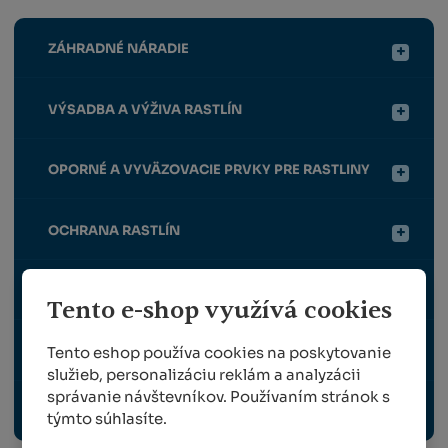
ZÁHRADNÉ NÁRADIE
VÝSADBA A VÝŽIVA RASTLÍN
OPORNÉ A VYVÄZOVACIE PRVKY PRE RASTLINY
OCHRANA RASTLÍN
ZBER A VRÚBĽOVANIE
Tento e-shop využívá cookies
Tento eshop používa cookies na poskytovanie
VYBAVENIE ZÁHRADY, VONKAJŠIE ELEKTRO
služieb, personalizáciu reklám a analyzácii
správanie návštevníkov. Používaním stránok s
ODBORNÉ PUBLIKÁCIE
týmto súhlasíte.