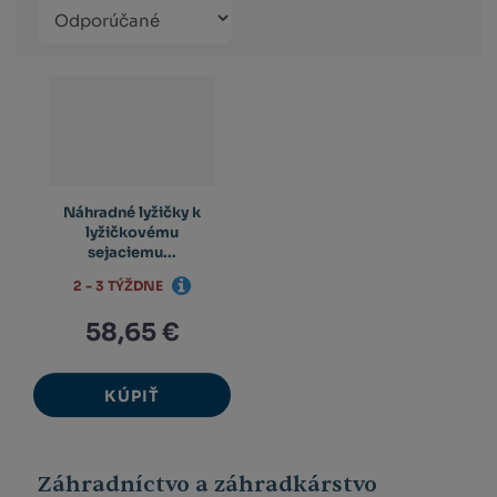
Řazení
Obrázkový
Tabuľko
Ria
produktů
výpis
výpis
výp
Náhradné lyžičky k
lyžičkovému
sejaciemu...
2 - 3 TÝŽDNE
58,65 €
KÚPIŤ
Záhradníctvo a záhradkárstvo