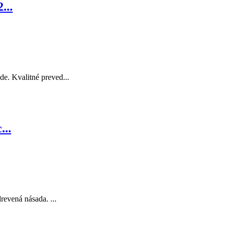
...
e. Kvalitné preved...
...
evená násada. ...