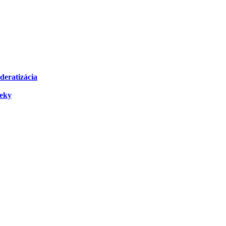
deratizácia
čeky