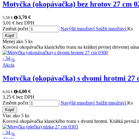
Motyčka (okopávačka) bez hrotov 27 cm 02
3,70 €
5,58 €
3,01 € bez DPH
Změnit počet
Navýšit množství
Snížit množství
Ks
Kúpiť
Menej ako 5 ks
Kovová okopávačka klasického tvaru na krátkej pevnej drevenej násad
-
34
%
Akcia
Motyčka (okopávačka) s dvomi hrotmi 27 c
4,00 €
6,04 €
3,25 € bez DPH
Změnit počet
Navýšit množství
Snížit množství
Ks
Kúpiť
Viac ako 5 ks
Kovová okopávačka klasického tvaru s dvomi hrotmi. Krátká pevná dr
-
34
%