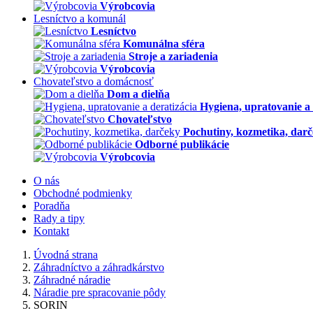
Výrobcovia
Lesníctvo a komunál
Lesníctvo
Komunálna sféra
Stroje a zariadenia
Výrobcovia
Chovateľstvo a domácnosť
Dom a dielňa
Hygiena, upratovanie a 
Chovateľstvo
Pochutiny, kozmetika, dar
Odborné publikácie
Výrobcovia
O nás
Obchodné podmienky
Poradňa
Rady a tipy
Kontakt
Úvodná strana
Záhradníctvo a záhradkárstvo
Záhradné náradie
Náradie pre spracovanie pôdy
SORIN