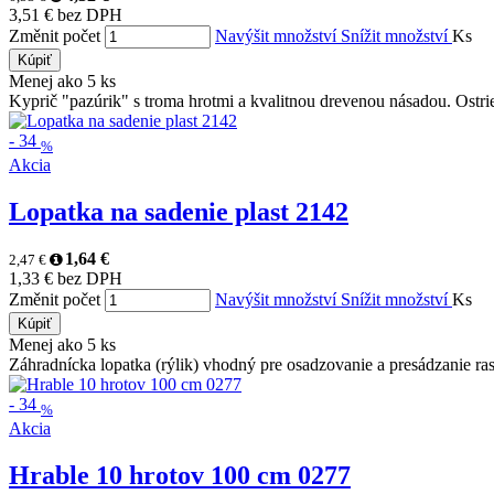
3,51 € bez DPH
Změnit počet
Navýšit množství
Snížit množství
Ks
Kúpiť
Menej ako 5 ks
Kyprič "pazúrik" s troma hrotmi a kvalitnou drevenou násadou. Ostrie 
-
34
%
Akcia
Lopatka na sadenie plast 2142
1,64 €
2,47 €
1,33 € bez DPH
Změnit počet
Navýšit množství
Snížit množství
Ks
Kúpiť
Menej ako 5 ks
Záhradnícka lopatka (rýlik) vhodný pre osadzovanie a presádzanie rast
-
34
%
Akcia
Hrable 10 hrotov 100 cm 0277