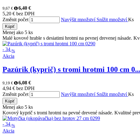
6,40 €
9,67 €
5,20 € bez DPH
Změnit počet
Navýšit množství
Snížit množství
Ks
Kúpiť
Menej ako 5 ks
Malé kovové hrable s desiatimi hrotmi na pevnej drevenej násade. Kva
-
34
%
Akcia
Pazúrik (kyprič) s tromi hrotmi 100 cm 0..
6,08 €
9,19 €
4,94 € bez DPH
Změnit počet
Navýšit množství
Snížit množství
Ks
Kúpiť
Menej ako 5 ks
Kovový kyprič s tromi hrotmi na pevné drevené násade. Kvalitné pre
-
34
%
Akcia