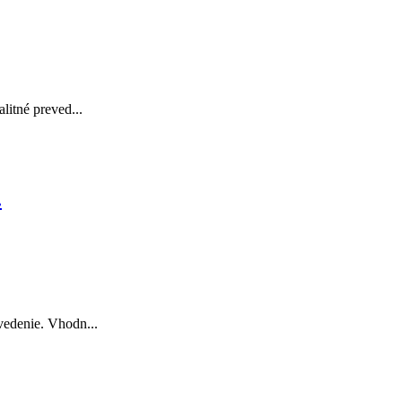
litné preved...
.
vedenie. Vhodn...