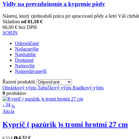
Vidly na prevzdušnenie a kyprenie pôdy
Nástroj, ktorý zjednoduší prácu pri spracovaní pôdy a šetrí Váš chrbá
Skladom
od
81,18 €
66,00 € bez DPH
SORIN
Odporúčané
Najlacnejšie
Najdrahšie
Dostupné
Najnovšie
Najpredávanejší
Řazení produktů
Obrázkový výpis
Tabuľkový výpis
Riadkový výpis
9
produktov
-
34
%
Akcia
Kyprič ( pazúrik )s tromi hrotmi 27 cm
4,32 €
6,53 €