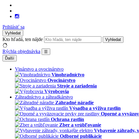
Prihlásiť sa
Vyhledat
Kto hľadá, ten nájde
Vyhledat
Rýchla objednávka
☰
Ďalší
Vinárstvo a ovocinárstvo
Vinohradníctvo
Ovocinárstvo
Stroje a zariadenia
Výrobcovia
Záhradníctvo a záhradkárstvo
Záhradné náradie
Výsadba a výživa rastlín
Oporné a vyväzova
Ochrana rastlín
Zber a vrúbľovanie
Vybavenie záhrady, v
Odborné publikácie