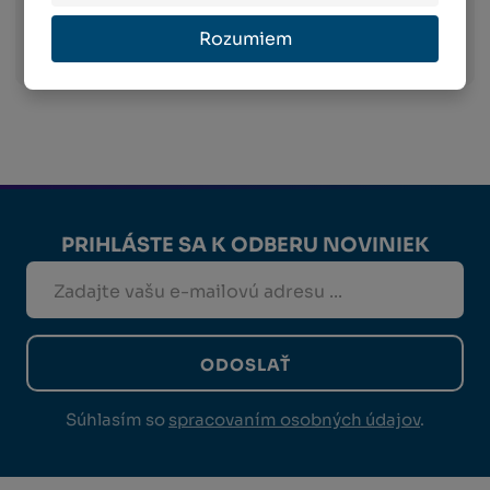
Viac informácií o preprave
Rozumiem
PRIHLÁSTE SA K ODBERU NOVINIEK
ODOSLAŤ
Súhlasím so
spracovaním osobných údajov
.