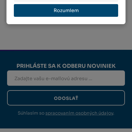
Viac informácií o preprave
Rozumiem
PRIHLÁSTE SA K ODBERU NOVINIEK
ODOSLAŤ
Súhlasím so
spracovaním osobných údajov
.