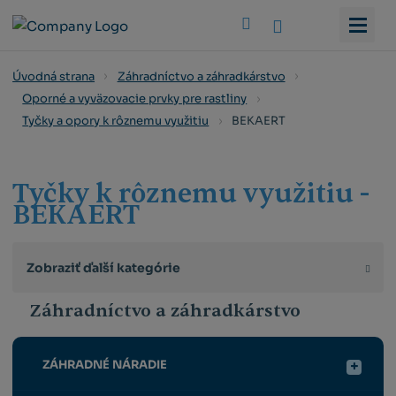
Vyhledat
Úvodná strana
Záhradníctvo a záhradkárstvo
Oporné a vyväzovacie prvky pre rastliny
BEKAERT
Tyčky a opory k rôznemu využitiu
Tyčky k rôznemu využitiu -
BEKAERT
Zobraziť ďalší kategórie
Záhradníctvo a záhradkárstvo
ZÁHRADNÉ NÁRADIE