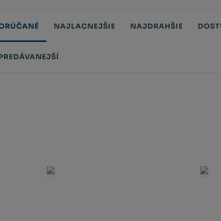
ORÚČANÉ
NAJLACNEJŠIE
NAJDRAHŠIE
DOST
PREDÁVANEJŠÍ
tů