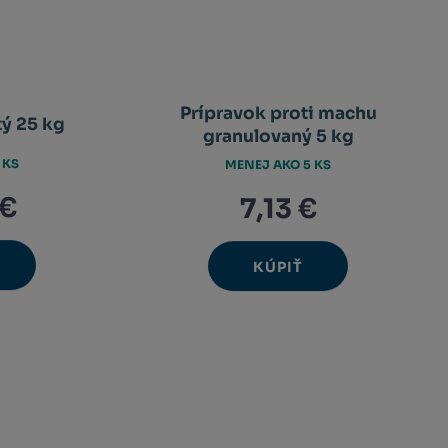
Prípravok proti machu
ý 25 kg
granulovaný 5 kg
 KS
MENEJ AKO 5 KS
 €
7,13 €
KÚPIŤ
Ks
avýšit
Navýšit
nit
Změnit
ížit
Snížit
nožství
množství
et
počet
nožství
množství