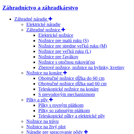
Záhradníctvo a záhradkárstvo
Záhradné náradie
Elektrické náradie
Záhradné nožnice
Elektrické nožnice
Nožnice pre malú ruku (S)
Nožnice pre stredne veľkú ruku (M)
Nožnice pre veľkú ruku (L)
Nožnice pre ľavákov
Nožnice s otočnou rukoväťou
Zberové nožnice, nožnice na bylinky, kvetiny
Nožnice na konáre
Obojručné nožnice dĺžka do 60 cm
Obojručné nožnice dĺžka nad 60 cm
Teleskopické nožnice na konáre
S prevodovým mechanizmom
Pílky a píly
Pílky s rovným plátkom
Pílky so zahnutým plátkom
Teleskopické pílky a elektrické píly
Nožnice na trávu
Nožnice na živý plot
Náradie pre spracovanie pôdy