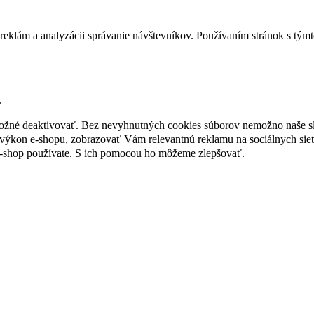
reklám a analyzácii správanie návštevníkov. Používaním stránok s týmto
.
 možné deaktivovať. Bez nevyhnutných cookies súborov nemožno naše s
ýkon e-shopu, zobrazovať Vám relevantnú reklamu na sociálnych sieť
e-shop používate. S ich pomocou ho môžeme zlepšovať.