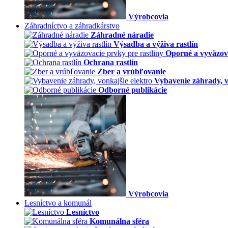
Výrobcovia
Záhradníctvo a záhradkárstvo
Záhradné náradie
Výsadba a výživa rastlín
Oporné a vyväzova
Ochrana rastlín
Zber a vrúbľovanie
Vybavenie záhrady, v
Odborné publikácie
Výrobcovia
Lesníctvo a komunál
Lesníctvo
Komunálna sféra