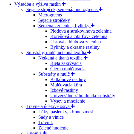
Výsadba a výživa rastlín
Sejacie strojček, semená, microgreens
Microgreens
Sejacie strojčeky
Semená - zelenina, bylinky
Plodová a strukovinová zelenina
Koreňová a cibuľová zelenina
Listová a hlubová zelenina
Bylinky a okrasné rastliny
Substráty, mulč, netkaná textília
Netkaná a tkaná textília
Biela zakrývacia
Čierna mulčovacia
Substráty a mulč
Balkónové rastliny
Mulčovacia kôra
Izbové rastliny
Univerzálne záhradnícke substráty
Výsev a množenie
Trávne a účelové osiva
Lúky, pasienky, kŕmne zmesi
Sady a vinice
Trávnik
Zelené hnojenie
Hnojivá