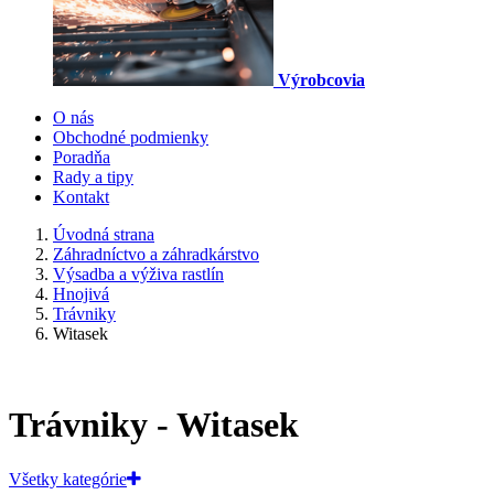
Výrobcovia
O nás
Obchodné podmienky
Poradňa
Rady a tipy
Kontakt
Úvodná strana
Záhradníctvo a záhradkárstvo
Výsadba a výživa rastlín
Hnojivá
Trávniky
Witasek
Trávniky - Witasek
Všetky kategórie