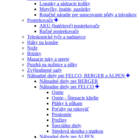
Lopatky a sádzacie kolíky
Motyčky, hrable, pazúriky
Rotačné náradie pre spracovanie pôdy a trávnikov
Postrekovače
AKU (batériové) postrekovače
Ručné postrekovače
Teleskopické tyče a nadstavce
Háky na konáre
Nože
Brúsky
Mazacie tuky a spreje
Puzdrá na nožnice a pílky
Zvýhodnené sady
Náhradné diely pre FELCO, BERGER a ALPEN
Náhradné diely pre BERGER
Náhradne diely pre FELCO
Ostrie
Ostrie - Štiepacie kliešte
Plátky k pílkam
Poťahy na rukoväť
Protiostrie
Pružiny
Špeciálne diely
Stredová skrutka s matkou
Náhradné diely pre ALPEN