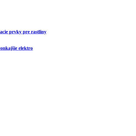
cie prvky pre rastliny
onkajšie elektro