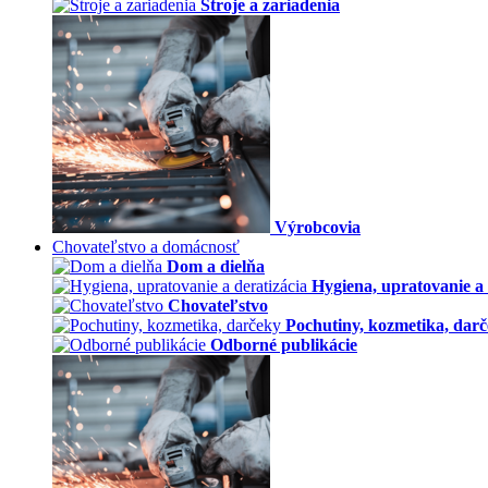
Stroje a zariadenia
Výrobcovia
Chovateľstvo a domácnosť
Dom a dielňa
Hygiena, upratovanie a 
Chovateľstvo
Pochutiny, kozmetika, dar
Odborné publikácie