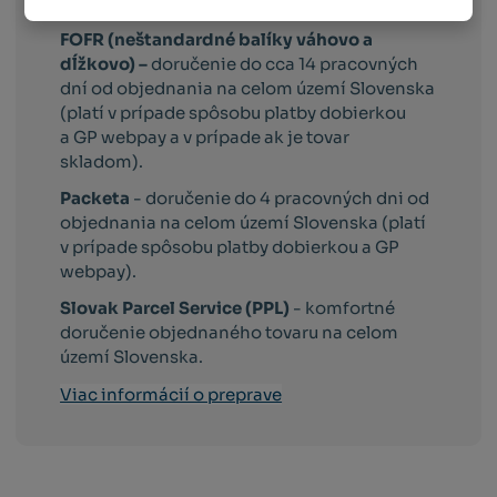
platby dobierkou a GP webpay).
FOFR (neštandardné balíky váhovo a
dĺžkovo) –
doručenie do cca 14 pracovných
dní od objednania na celom území Slovenska
(platí v prípade spôsobu platby dobierkou
a GP webpay a v prípade ak je tovar
skladom).
Packeta
- doručenie do 4 pracovných dni od
objednania na celom území Slovenska (platí
v prípade spôsobu platby dobierkou a GP
webpay).
Slovak Parcel Service (PPL)
- komfortné
doručenie objednaného tovaru na celom
území Slovenska.
Viac informácií o preprave