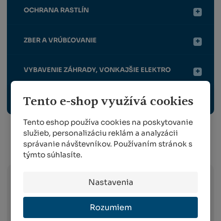
OCHRANA RASTLÍN
ZBER A VRÚBĽOVANIE
VYBAVENIE ZÁHRADY, VONKAJŠIE ELEKTRO
Tento e-shop využívá cookies
ODBORNÉ PUBLIKÁCIE
Tento eshop používa cookies na poskytovanie
služieb, personalizáciu reklám a analyzácii
správanie návštevníkov. Používaním stránok s
Info o preprave:
týmto súhlasíte.
Nastavenia
Slovak Parcel Service –
doručenie do 3
pracovných dni od objednania na celom
Rozumiem
území Slovenska (platí v prípade spôsobu