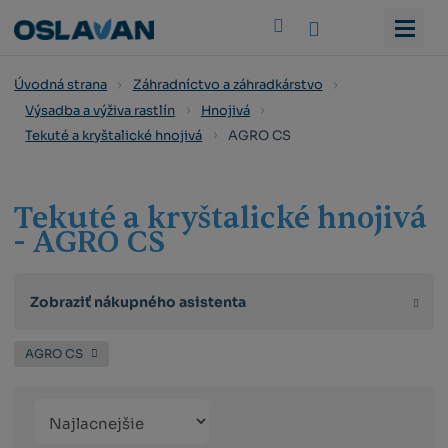
Vyhledat
Úvodná strana
Záhradníctvo a záhradkárstvo
Výsadba a výživa rastlín
Hnojivá
AGRO CS
Tekuté a kryštalické hnojivá
Tekuté a kryštalické hnojivá
- AGRO CS
Zobraziť nákupného asistenta
AGRO CS
Řazení
Obrázkový
Tabuľko
Ria
produktů