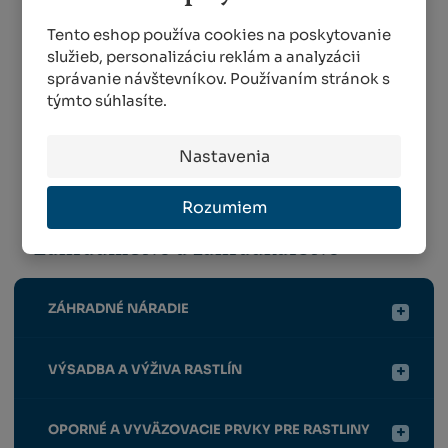
Kristalon Hortenzia
NATURA organické
0,5 kg
kvapalné hnojivo
Tento eshop používa cookies na poskytovanie
pre ce...
MENEJ AKO 5 KS
služieb, personalizáciu reklám a analyzácii
14 DNÍ
správanie návštevníkov. Používaním stránok s
5,35 €
týmto súhlasíte.
5,89 €
KÚPIŤ
Nastavenia
DETAIL
Rozumiem
Záhradníctvo a záhradkárstvo
ZÁHRADNÉ NÁRADIE
VÝSADBA A VÝŽIVA RASTLÍN
OPORNÉ A VYVÄZOVACIE PRVKY PRE RASTLINY