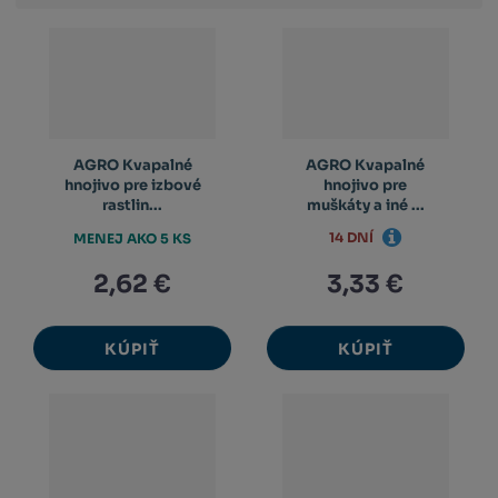
výpis
výpis
výp
AGRO Kvapalné
AGRO Kvapalné
hnojivo pre izbové
hnojivo pre
rastlin...
muškáty a iné ...
14 DNÍ
MENEJ AKO 5 KS
2,62 €
3,33 €
KÚPIŤ
KÚPIŤ