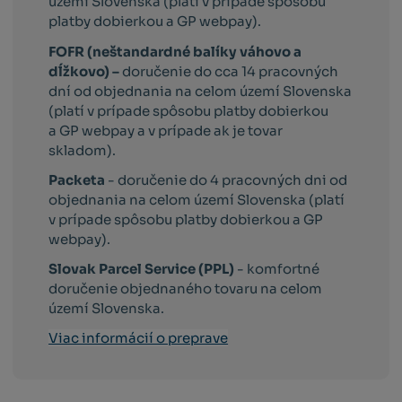
území Slovenska (platí v prípade spôsobu
platby dobierkou a GP webpay).
FOFR (neštandardné balíky váhovo a
dĺžkovo) –
doručenie do cca 14 pracovných
dní od objednania na celom území Slovenska
(platí v prípade spôsobu platby dobierkou
a GP webpay a v prípade ak je tovar
skladom).
Packeta
- doručenie do 4 pracovných dni od
objednania na celom území Slovenska (platí
v prípade spôsobu platby dobierkou a GP
webpay).
Slovak Parcel Service (PPL)
- komfortné
doručenie objednaného tovaru na celom
území Slovenska.
Viac informácií o preprave