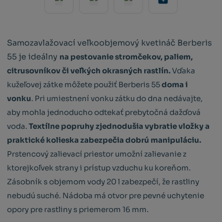
Samozavlažovací veľkoobjemový kvetináč Berberis
55 je ideálny
na pestovanie stromčekov, paliem,
citrusovníkov či veľkých okrasných rastlín.
Vďaka
kužeľovej zátke môžete použiť Berberis 55
doma i
vonku
. Pri umiestnení vonku zátku do dna nedávajte,
aby mohla jednoducho odtekať prebytočná dažďová
voda.
Textílne popruhy zjednodušia vybratie vložky a
praktické kolieska zabezpečia dobrú manipuláciu.
Prstencový zalievací priestor umožní zalievanie z
ktorejkoľvek strany i prístup vzduchu ku koreňom.
Zásobník s objemom vody 20 l zabezpečí, že rastliny
nebudú suché. Nádoba má otvor pre pevné uchytenie
opory pre rastliny s priemerom 16 mm.