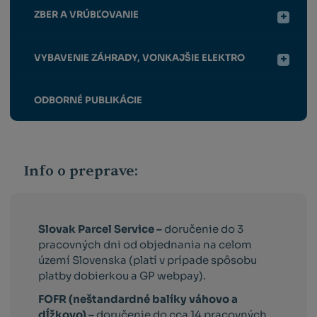
ZBER A VRÚBĽOVANIE
VYBAVENIE ZÁHRADY, VONKAJŠIE ELEKTRO
ODBORNÉ PUBLIKÁCIE
Info o preprave:
Slovak Parcel Service –
doručenie do 3
pracovných dni od objednania na celom
území Slovenska (platí v prípade spôsobu
platby dobierkou a GP webpay).
FOFR (neštandardné balíky váhovo a
dĺžkovo) –
doručenie do cca 14 pracovných