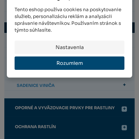
PESTOVANIE BEZ CHÉMIE
Tento eshop používa cookies na poskytovanie
služieb, personalizáciu reklám a analyzácii
KOMPOSTÉRY
správanie návštevníkov. Používaním stránok s
KVETINÁČE A SADBOVAČE
týmto súhlasíte.
Balkón, terasa
Nastavenia
Interiérové kvetináče a stojany
Rozumiem
SAMOZAVLAŽOVACIE SYSTÉMY A ČISTENIE
VODY
SADENICE VINIČA
OPORNÉ A VYVÄZOVACIE PRVKY PRE RASTLINY
OCHRANA RASTLÍN