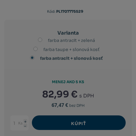
Kód
Kód:
PL1707775529
výrobcu:
8590415017288
Varianta
farba antracit + zelená
farba taupe + slonová kosť
farba antracit + slonová kosť
MENEJ AKO 5 KS
82,99 €
s DPH
67,47 €
bez DPH
Ks
KÚPIŤ
Navýšit
Změnit
Snížit
množství
počet