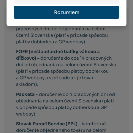
Rozumiem
Slovak Parcel Service –
doručenie do 3
pracovných dni od objednania na celom
území Slovenska (platí v prípade spôsobu
platby dobierkou a GP webpay).
FOFR (neštandardné balíky váhovo a
dĺžkovo) –
doručenie do cca 14 pracovných
dní od objednania na celom území Slovenska
(platí v prípade spôsobu platby dobierkou
a GP webpay a v prípade ak je tovar
skladom).
Packeta
- doručenie do 4 pracovných dni od
objednania na celom území Slovenska (platí
v prípade spôsobu platby dobierkou a GP
webpay).
Slovak Parcel Service (PPL)
- komfortné
doručenie objednaného tovaru na celom