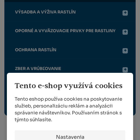
VÝSADBA A VÝŽIVA RASTLÍN
OPORNÉ A VYVÄZOVACIE PRVKY PRE RASTLINY
OCHRANA RASTLÍN
ZBER A VRÚBĽOVANIE
Tento e-shop využívá cookies
VYBAVENIE ZÁHRADY, VONKAJŠIE ELEKTRO
Tento eshop používa cookies na poskytovanie
služieb, personalizáciu reklám a analyzácii
ODBORNÉ PUBLIKÁCIE
správanie návštevníkov. Používaním stránok s
týmto súhlasíte.
Info o preprave:
Nastavenia