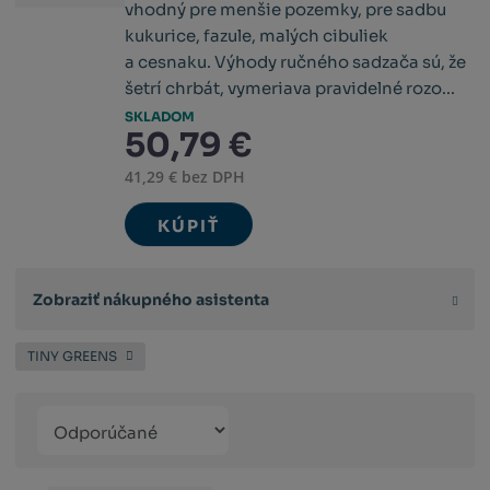
vhodný pre menšie pozemky, pre sadbu
kukurice, fazule, malých cibuliek
a cesnaku. Výhody ručného sadzača sú, že
šetrí chrbát, vymeriava pravidelné rozo...
SKLADOM
50,79 €
41,29 € bez DPH
KÚPIŤ
Zobraziť nákupného asistenta
TINY GREENS
Řazení
Obrázkový
Tabuľko
Ria
produktů
výpis
výpis
výp