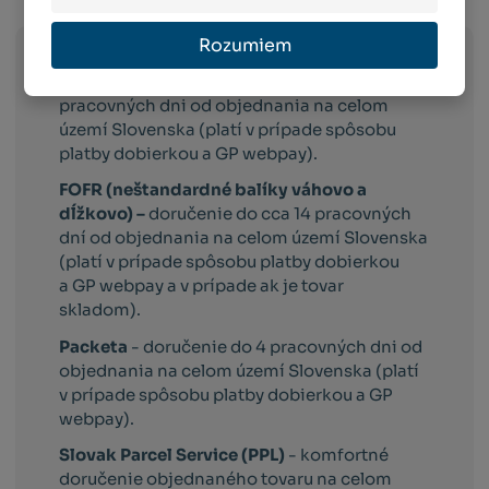
Rozumiem
Slovak Parcel Service –
doručenie do 3
pracovných dni od objednania na celom
území Slovenska (platí v prípade spôsobu
platby dobierkou a GP webpay).
FOFR (neštandardné balíky váhovo a
dĺžkovo) –
doručenie do cca 14 pracovných
dní od objednania na celom území Slovenska
(platí v prípade spôsobu platby dobierkou
a GP webpay a v prípade ak je tovar
skladom).
Packeta
- doručenie do 4 pracovných dni od
objednania na celom území Slovenska (platí
v prípade spôsobu platby dobierkou a GP
webpay).
Slovak Parcel Service (PPL)
- komfortné
doručenie objednaného tovaru na celom