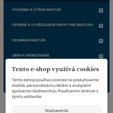
VÝSADBA A VÝŽIVA RASTLÍN
OPORNÉ A VYVÄZOVACIE PRVKY PRE RASTLINY
OCHRANA RASTLÍN
ZBER A VRÚBĽOVANIE
Tento e-shop využívá cookies
VYBAVENIE ZÁHRADY, VONKAJŠIE ELEKTRO
Tento eshop používa cookies na poskytovanie
služieb, personalizáciu reklám a analyzácii
ODBORNÉ PUBLIKÁCIE
správanie návštevníkov. Používaním stránok s
týmto súhlasíte.
Info o preprave:
Nastavenia