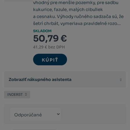
vhodný pre menšie pozemky, pre sadbu
kukurice, fazule, malých cibuliek
a cesnaku. Výhody ručného sadzača sú, že
šetrí chrbát, vymeriava pravidelné rozo...
SKLADOM
50,79 €
41,29 € bez DPH
KÚPIŤ
Zobraziť nákupného asistenta
INDERST
Řazení
Obrázkový
Tabuľko
Ria
produktů
výpis
výpis
výp