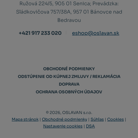
Ružová 224/5, 905 01 Senica;
Prevádzka:
Sládkovičova 757/38A, 957 01 Bánovce nad
Bedravou
+421 917 233 020
eshop@oslavan.sk
OBCHODNÉ PODMIENKY
ODSTÚPENIE OD KÚPNEJ ZMLUVY / REKLAMÁCIA
DOPRAVA
OCHRANA OSOBNÝCH ÚDAJOV
© 2026, OSLAVAN s.r.o.
Mapa stránok
|
Obchodné podmienky
|
Súhlas
|
Cookies
|
Nastavenie cookies
|
DSA