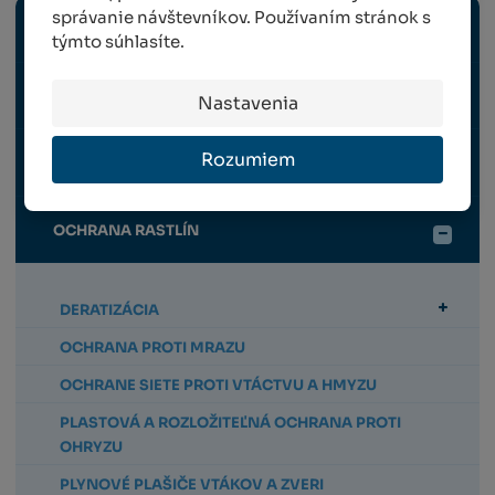
správanie návštevníkov. Používaním stránok s
ZÁHRADNÉ NÁRADIE
týmto súhlasíte.
VÝSADBA A VÝŽIVA RASTLÍN
Nastavenia
Rozumiem
OPORNÉ A VYVÄZOVACIE PRVKY PRE RASTLINY
OCHRANA RASTLÍN
DERATIZÁCIA
OCHRANA PROTI MRAZU
OCHRANE SIETE PROTI VTÁCTVU A HMYZU
PLASTOVÁ A ROZLOŽITEĽNÁ OCHRANA PROTI
OHRYZU
PLYNOVÉ PLAŠIČE VTÁKOV A ZVERI