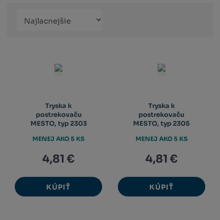
Řazení
Obrázkový
Tabuľko
Ria
produktů
výpis
výpis
výp
Tryska k
Tryska k
postrekovaču
postrekovaču
MESTO, typ 2303
MESTO, typ 2305
MENEJ AKO 5 KS
MENEJ AKO 5 KS
4,81 €
4,81 €
KÚPIŤ
KÚPIŤ