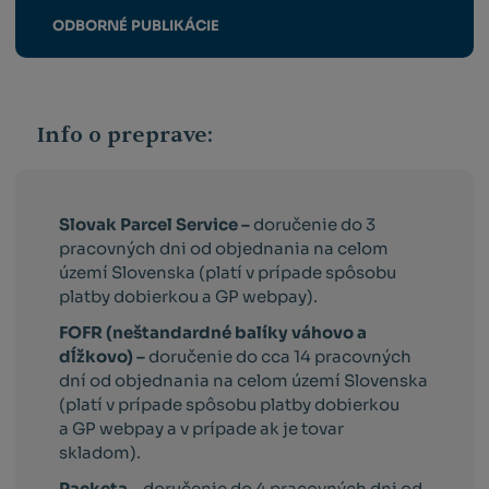
ODBORNÉ PUBLIKÁCIE
Info o preprave:
Slovak Parcel Service –
doručenie do 3
pracovných dni od objednania na celom
území Slovenska (platí v prípade spôsobu
platby dobierkou a GP webpay).
FOFR (neštandardné balíky váhovo a
dĺžkovo) –
doručenie do cca 14 pracovných
dní od objednania na celom území Slovenska
(platí v prípade spôsobu platby dobierkou
a GP webpay a v prípade ak je tovar
skladom).
Packeta
- doručenie do 4 pracovných dni od