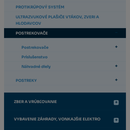
PROTIKRÚPOVÝ SYSTÉM
ULTRAZVUKOVÉ PLAŠIČE VTÁKOV, ZVERI A
HLODAVCOV
POSTREKOVAČE
Postrekovače
Príslušenstvo
Náhradné diely
POSTREKY
ZBER A VRÚBĽOVANIE
VYBAVENIE ZÁHRADY, VONKAJŠIE ELEKTRO