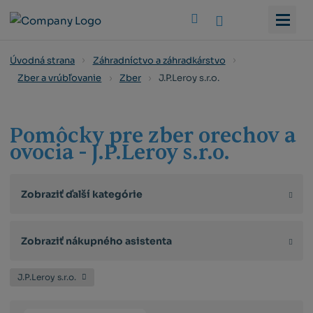
Vyhledat
Úvodná strana
Záhradníctvo a záhradkárstvo
J.P.Leroy s.r.o.
Zber a vrúbľovanie
Zber
Pomôcky pre zber orechov a
ovocia - J.P.Leroy s.r.o.
Zobraziť ďalší kategórie
Zobraziť nákupného asistenta
J.P.Leroy s.r.o.