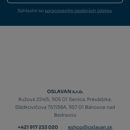
Súhlasím so
spracovaním osobných údajov
.
OSLAVAN s.r.o.
Ružová 224/5, 905 01 Senica;
Prevádzka:
Sládkovičova 757/38A, 957 01 Bánovce nad
Bedravou
+421 917 233 020
eshop@oslavan.sk