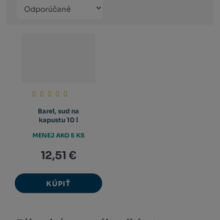
Řazení
Obrázkový
Tabuľko
Ria
produktů
výpis
výpis
výp
Barel, sud na
kapustu 10 l
MENEJ AKO 5 KS
12,51 €
KÚPIŤ