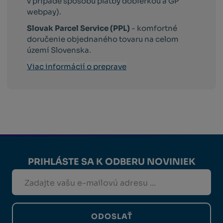
v prípade spôsobu platby dobierkou a GP
webpay).
Slovak Parcel Service (PPL)
- komfortné
doručenie objednaného tovaru na celom
území Slovenska.
Viac informácií o preprave
PRIHLÁSTE SA K ODBERU NOVINIEK
ODOSLAŤ