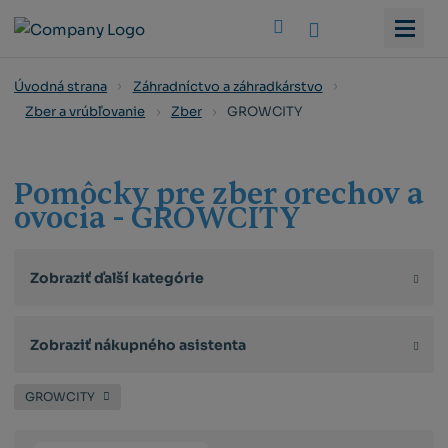
Vyhledat
Úvodná strana
Záhradníctvo a záhradkárstvo
GROWCITY
Zber a vrúbľovanie
Zber
Pomôcky pre zber orechov a
ovocia - GROWCITY
Zobraziť ďalší kategórie
Zobraziť nákupného asistenta
GROWCITY