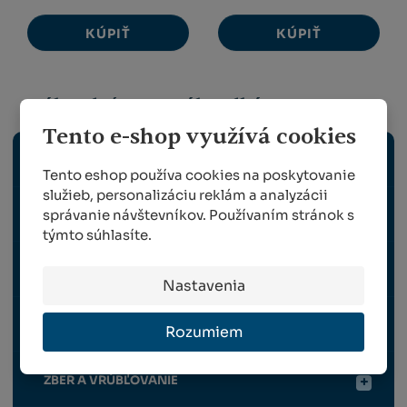
KÚPIŤ
KÚPIŤ
Záhradníctvo a záhradkárstvo
Tento e-shop využívá cookies
ZÁHRADNÉ NÁRADIE
Tento eshop používa cookies na poskytovanie
služieb, personalizáciu reklám a analyzácii
správanie návštevníkov. Používaním stránok s
VÝSADBA A VÝŽIVA RASTLÍN
týmto súhlasíte.
OPORNÉ A VYVÄZOVACIE PRVKY PRE RASTLINY
Nastavenia
OCHRANA RASTLÍN
Rozumiem
ZBER A VRÚBĽOVANIE