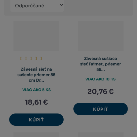
Řazení
Obrázkový
Tabuľko
Ria
produktů
výpis
výpis
výp
Závesná sušiaca
sieť Fairnet, priemer
Závesná sieť na
55...
sušenie priemer 55
VIAC AKO 10 KS
cm Dr...
VIAC AKO 5 KS
20,76 €
18,61 €
KÚPIŤ
KÚPIŤ