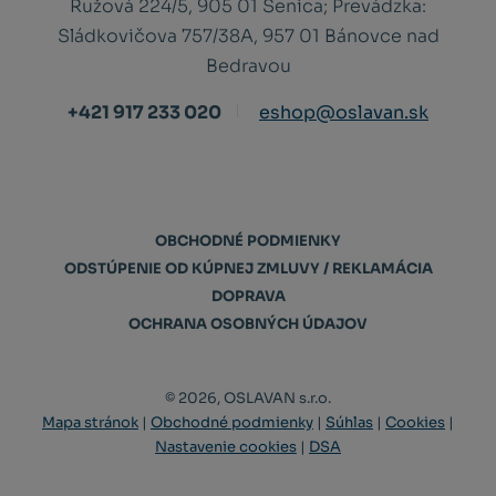
Ružová 224/5, 905 01 Senica;
Prevádzka:
Sládkovičova 757/38A, 957 01 Bánovce nad
Bedravou
+421 917 233 020
eshop@oslavan.sk
OBCHODNÉ PODMIENKY
ODSTÚPENIE OD KÚPNEJ ZMLUVY / REKLAMÁCIA
DOPRAVA
OCHRANA OSOBNÝCH ÚDAJOV
© 2026, OSLAVAN s.r.o.
Mapa stránok
|
Obchodné podmienky
|
Súhlas
|
Cookies
|
Nastavenie cookies
|
DSA