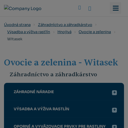
Vyhledat
Úvodná strana
Záhradníctvo a záhradkárstvo
Výsadba a výživa rastlín
Hnojivá
Ovocie a zelenina
Witasek
Ovocie a zelenina - Witasek
Záhradníctvo a záhradkárstvo
ZÁHRADNÉ NÁRADIE
VÝSADBA A VÝŽIVA RASTLÍN
OPORNÉ A VYVÄZOVACIE PRVKY PRE RASTLINY