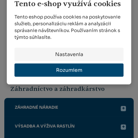
Tento e-shop využívá cookies
kg
kg
14 DNÍ
VIAC AKO 5 KS
Tento eshop používa cookies na poskytovanie
služieb, personalizáciu reklám a analyzácii
5,30 €
5,30 €
správanie návštevníkov. Používaním stránok s
týmto súhlasíte.
KÚPIŤ
KÚPIŤ
Nastavenia
Rozumiem
1
2
Záhradníctvo a záhradkárstvo
ZÁHRADNÉ NÁRADIE
VÝSADBA A VÝŽIVA RASTLÍN