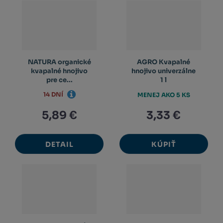
NATURA organické
AGRO Kvapalné
kvapalné hnojivo
hnojivo univerzálne
pre ce...
1 l
14 DNÍ
MENEJ AKO 5 KS
5,89 €
3,33 €
DETAIL
KÚPIŤ