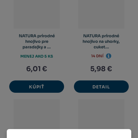
NATURA prírodné
NATURA prírodné
hnojivo pre
hnojivo na uhorky,
paradajky a ...
cuket...
14 DNÍ
MENEJ AKO 5 KS
6,01 €
5,98 €
KÚPIŤ
DETAIL
Kristalon Start 0,5
Kristalon Jeseň 0,5