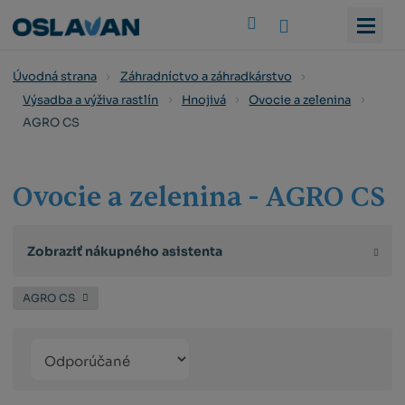
Vyhledat
Úvodná strana
Záhradníctvo a záhradkárstvo
Výsadba a výživa rastlín
Hnojivá
Ovocie a zelenina
AGRO CS
Ovocie a zelenina - AGRO CS
Zobraziť nákupného asistenta
AGRO CS
Řazení
Obrázkový
Tabuľko
Ria
produktů
výpis
výpis
výp