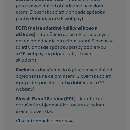
pracovných dni od objednania na celom
území Slovenska (platí v prípade spôsobu
platby dobierkou a GP webpay).
FOFR (neštandardné balíky váhovo a
dĺžkovo) –
doručenie do cca 14 pracovných
dní od objednania na celom území Slovenska
(platí v prípade spôsobu platby dobierkou
a GP webpay a v prípade ak je tovar
skladom).
Packeta
- doručenie do 4 pracovných dni od
objednania na celom území Slovenska (platí
v prípade spôsobu platby dobierkou a GP
webpay).
Slovak Parcel Service (PPL)
- komfortné
doručenie objednaného tovaru na celom
území Slovenska.
Viac informácií o preprave