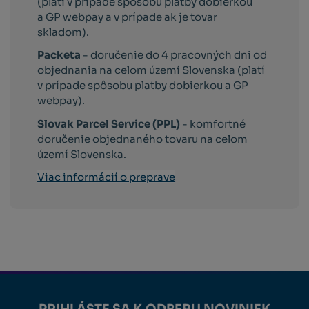
(platí v prípade spôsobu platby dobierkou
a GP webpay a v prípade ak je tovar
skladom).
Packeta
- doručenie do 4 pracovných dni od
objednania na celom území Slovenska (platí
v prípade spôsobu platby dobierkou a GP
webpay).
Slovak Parcel Service (PPL)
- komfortné
doručenie objednaného tovaru na celom
území Slovenska.
Viac informácií o preprave
PRIHLÁSTE SA K ODBERU NOVINIEK