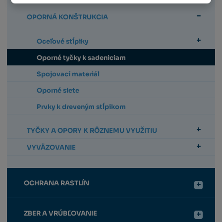
OPORNÁ KONŠTRUKCIA
Oceľové stĺpiky
Oporné tyčky k sadeniciam
Spojovací materiál
Oporné siete
Prvky k dreveným stĺpikom
TYČKY A OPORY K RÔZNEMU VYUŽITIU
VYVÄZOVANIE
OCHRANA RASTLÍN
ZBER A VRÚBĽOVANIE