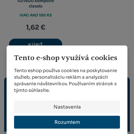
10/1600 kompozit
classic
VIAC AKO 100 KS
1,62 €
KÚPIŤ
Tento e-shop využívá cookies
Záhradníctvo a záhradkárstvo
Tento eshop používa cookies na poskytovanie
služieb, personalizáciu reklám a analyzácii
správanie návštevníkov. Používaním stránok s
ZÁHRADNÉ NÁRADIE
týmto súhlasíte.
VÝSADBA A VÝŽIVA RASTLÍN
Nastavenia
Rozumiem
OPORNÉ A VYVÄZOVACIE PRVKY PRE RASTLINY