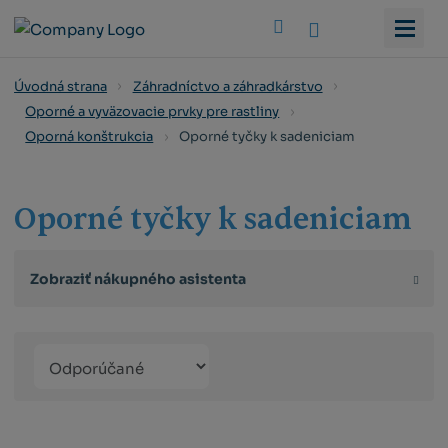
Vyhledat
Úvodná strana
Záhradníctvo a záhradkárstvo
Oporné a vyväzovacie prvky pre rastliny
Oporné tyčky k sadeniciam
Oporná konštrukcia
Oporné tyčky k sadeniciam
Zobraziť nákupného asistenta
Řazení
Obrázkový
Tabuľko
Ria
produktů
výpis
výpis
výp