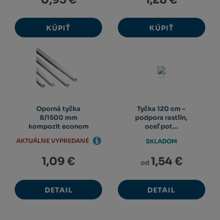
KÚPIŤ
KÚPIŤ
Oporná tyčka
Tyčka 120 cm -
8/1500 mm
podpora rastlín,
kompozit econom
oceľ pot...
AKTUÁLNE VYPREDANÉ
SKLADOM
1,09 €
1,54 €
od
DETAIL
DETAIL