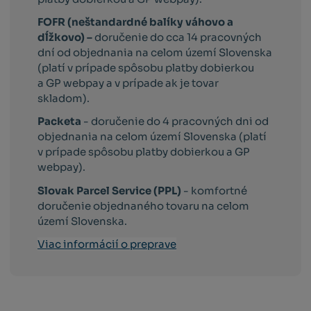
FOFR (neštandardné balíky váhovo a
dĺžkovo) –
doručenie do cca 14 pracovných
dní od objednania na celom území Slovenska
(platí v prípade spôsobu platby dobierkou
a GP webpay a v prípade ak je tovar
skladom).
Packeta
- doručenie do 4 pracovných dni od
objednania na celom území Slovenska (platí
v prípade spôsobu platby dobierkou a GP
webpay).
Slovak Parcel Service (PPL)
- komfortné
doručenie objednaného tovaru na celom
území Slovenska.
Viac informácií o preprave