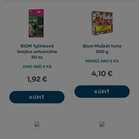
výpis
výpis
výp
BIOM Tyčinkové
Biom Muškát forte
hnojivo univerzálne
500 g
50 ks
MENEJ AKO 5 KS
VIAC AKO 5 KS
4,10 €
1,92 €
KÚPIŤ
KÚPIŤ