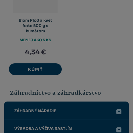
Biom Plod a kvet
forte 500 g s
humátom
MENEJ AKO 5 KS
4,34 €
KÚPIŤ
Záhradníctvo a záhradkárstvo
ZÁHRADNÉ NÁRADIE
VÝSADBA A VÝŽIVA RASTLÍN