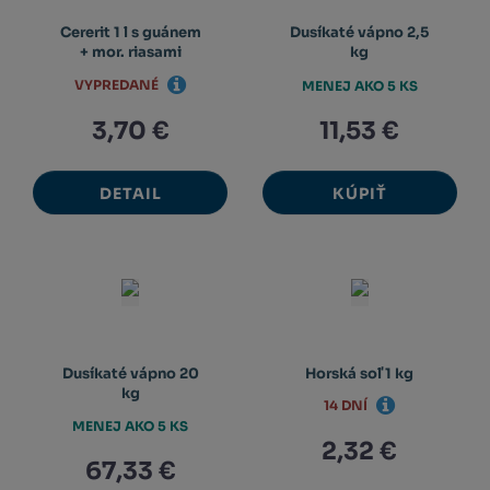
Cererit 1 l s guánem
Dusíkaté vápno 2,5
+ mor. riasami
kg
VYPREDANÉ
MENEJ AKO 5 KS
3,70 €
11,53 €
DETAIL
KÚPIŤ
Dusíkaté vápno 20
Horská soľ 1 kg
kg
14 DNÍ
MENEJ AKO 5 KS
2,32 €
67,33 €