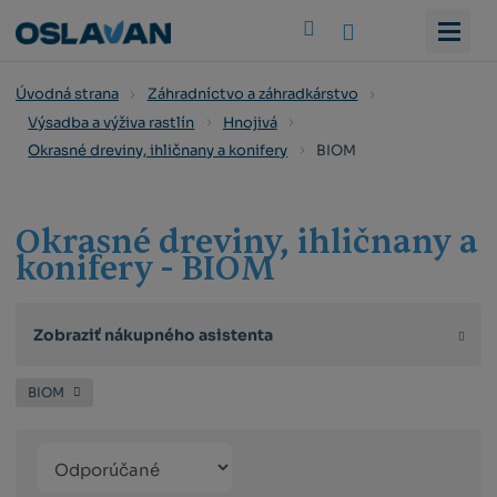
Vyhledat
Úvodná strana
Záhradníctvo a záhradkárstvo
Výsadba a výživa rastlín
Hnojivá
BIOM
Okrasné dreviny, ihličnany a konifery
Okrasné dreviny, ihličnany a
konifery - BIOM
Zobraziť nákupného asistenta
BIOM
Řazení
Obrázkový
Tabuľko
Ria
produktů