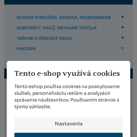
SEJACIE STROJČEK, SEMENÁ, MICROGREENS
SUBSTRÁTY, MULČ, NETKANÁ TEXTÍLIA
TRÁVNE A ÚČELOVÉ OSIVA
HNOJIVÁ
Balkónové, kvitnúce a izbové rastliny
Tento e-shop využívá cookies
Okrasné dreviny, ihličnany a konifery
Ovocie a zelenina
Tento eshop používa cookies na poskytovanie
služieb, personalizáciu reklám a analyzácii
Vinič, ovocné stromy a kríky
správanie návštevníkov. Používaním stránok s
Trávniky
týmto súhlasíte.
Hnojivá podľa obdobia
Nastavenia
Tabletované hnojivá
Tekuté a kryštalické hnojivá