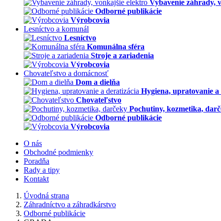
Vybavenie záhrady, v
Odborné publikácie
Výrobcovia
Lesníctvo a komunál
Lesníctvo
Komunálna sféra
Stroje a zariadenia
Výrobcovia
Chovateľstvo a domácnosť
Dom a dielňa
Hygiena, upratovanie a 
Chovateľstvo
Pochutiny, kozmetika, dar
Odborné publikácie
Výrobcovia
O nás
Obchodné podmienky
Poradňa
Rady a tipy
Kontakt
Úvodná strana
Záhradníctvo a záhradkárstvo
Odborné publikácie