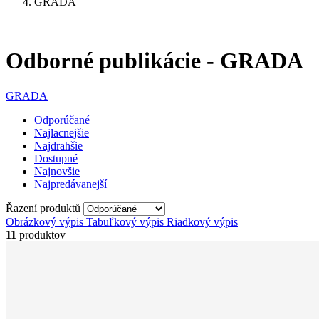
GRADA
Odborné publikácie - GRADA
GRADA
Odporúčané
Najlacnejšie
Najdrahšie
Dostupné
Najnovšie
Najpredávanejší
Řazení produktů
Obrázkový výpis
Tabuľkový výpis
Riadkový výpis
11
produktov