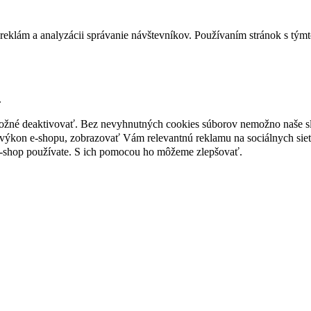
reklám a analyzácii správanie návštevníkov. Používaním stránok s týmto
.
 možné deaktivovať. Bez nevyhnutných cookies súborov nemožno naše s
ýkon e-shopu, zobrazovať Vám relevantnú reklamu na sociálnych sieť
e-shop používate. S ich pomocou ho môžeme zlepšovať.