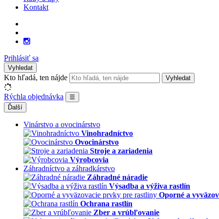
Kontakt
Prihlásiť sa
Vyhledat
Kto hľadá, ten nájde
Vyhledat
Rýchla objednávka
☰
Ďalší
Vinárstvo a ovocinárstvo
Vinohradníctvo
Ovocinárstvo
Stroje a zariadenia
Výrobcovia
Záhradníctvo a záhradkárstvo
Záhradné náradie
Výsadba a výživa rastlín
Oporné a vyväzova
Ochrana rastlín
Zber a vrúbľovanie