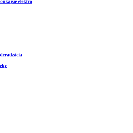
onkajšie elektro
deratizácia
čeky