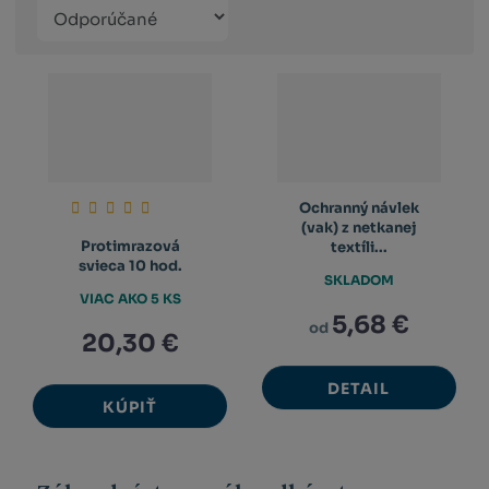
Řazení
Obrázkový
Tabuľko
Ria
produktů
výpis
výpis
výp
Ochranný návlek
(vak) z netkanej
Protimrazová
textíli...
svieca 10 hod.
SKLADOM
VIAC AKO 5 KS
5,68 €
od
20,30 €
DETAIL
KÚPIŤ