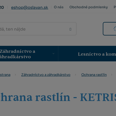
20
eshop@oslavan.sk
O nás
Obchodné podmienky
P
VYHLEDAT
Záhradníctvo a
Lesníctvo a ko
áhradkárstvo
strana
Záhradníctvo a záhradkárstvo
Ochrana rastlín
hrana rastlín - KETRI