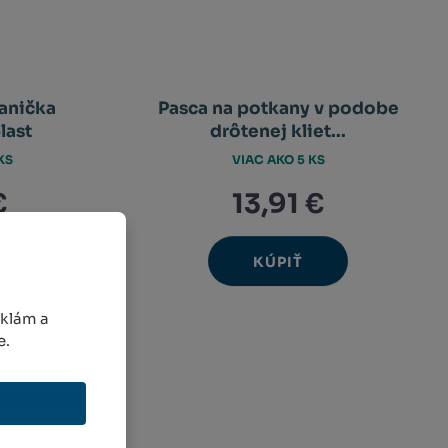
anička
Pasca na potkany v podobe
last
drôtenej kliet...
KS
VIAC AKO 5 KS
€
13,91 €
KÚPIŤ
Ks
avýšit
Navýšit
nit
Změnit
ížit
Snížit
nožství
množství
et
počet
nožství
množství
eklám a
e.