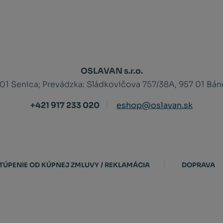
OSLAVAN s.r.o.
 01 Senica;
Prevádzka: Sládkovičova 757/38A, 957 01 Bá
+421 917 233 020
eshop@oslavan.sk
TÚPENIE OD KÚPNEJ ZMLUVY / REKLAMÁCIA
DOPRAVA