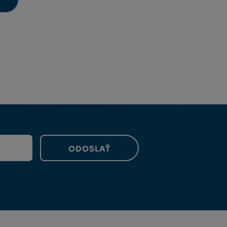
avýšit
nit
ížit
nožství
et
nožství
ODOSLAŤ