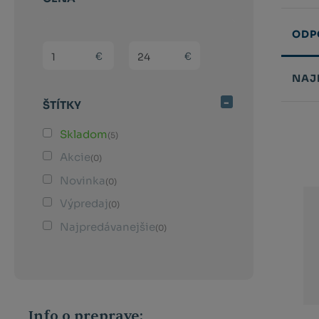
ODP
(sk) Min. hodnota
(sk) Max. hodnota
€
€
NAJ
ŠTÍTKY
Řazení
produk
Skladom
(5)
Akcie
(0)
Novinka
(0)
Výpredaj
(0)
Najpredávanejšie
(0)
Info o preprave: