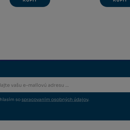
KÚPIŤ
KÚPIŤ
Navýšit
N
Změnit
Změ
Snížit
Sn
množství
m
počet
poč
množství
m
hlasím so
spracovaním osobných údajov
.