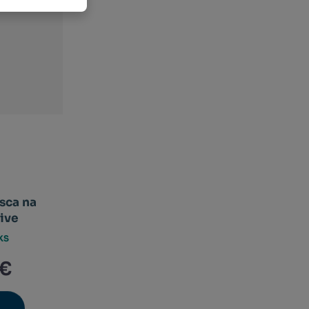
sca na
ive
KS
 €