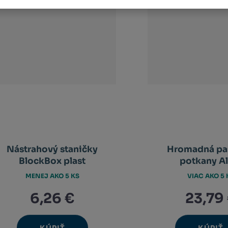
Nástrahový staničky
Hromadná pa
BlockBox plast
potkany Al
MENEJ AKO 5 KS
VIAC AKO 5 
6,26 €
23,79
Ks
Ks