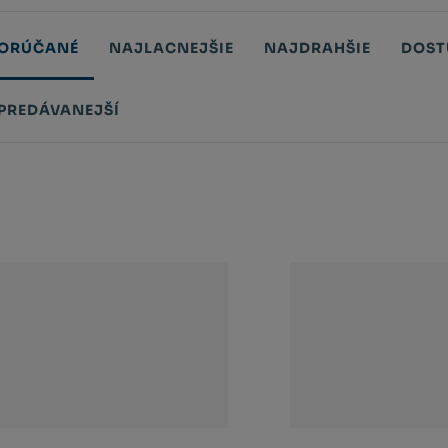
ORÚČANÉ
NAJLACNEJŠIE
NAJDRAHŠIE
DOST
PREDÁVANEJŠÍ
tů