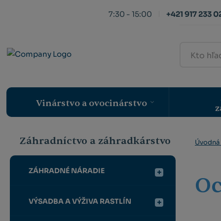
7:30 - 15:00
+421 917 233 0
Kto
hľadá,
ten
nájde
Vinárstvo a ovocinárstvo
z
Záhradníctvo a záhradkárstvo
Úvodná 
ZÁHRADNÉ NÁRADIE
Oc
VÝSADBA A VÝŽIVA RASTLÍN