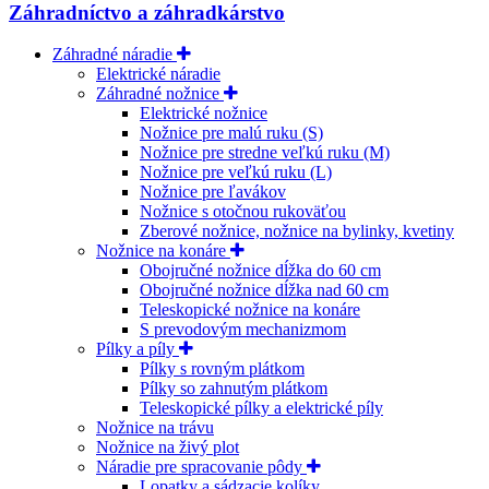
Záhradníctvo a záhradkárstvo
Záhradné náradie
Elektrické náradie
Záhradné nožnice
Elektrické nožnice
Nožnice pre malú ruku (S)
Nožnice pre stredne veľkú ruku (M)
Nožnice pre veľkú ruku (L)
Nožnice pre ľavákov
Nožnice s otočnou rukoväťou
Zberové nožnice, nožnice na bylinky, kvetiny
Nožnice na konáre
Obojručné nožnice dĺžka do 60 cm
Obojručné nožnice dĺžka nad 60 cm
Teleskopické nožnice na konáre
S prevodovým mechanizmom
Pílky a píly
Pílky s rovným plátkom
Pílky so zahnutým plátkom
Teleskopické pílky a elektrické píly
Nožnice na trávu
Nožnice na živý plot
Náradie pre spracovanie pôdy
Lopatky a sádzacie kolíky