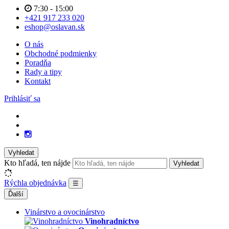
7:30 - 15:00
+421 917 233 020
eshop@oslavan.sk
O nás
Obchodné podmienky
Poradňa
Rady a tipy
Kontakt
Prihlásiť sa
Vyhledat
Kto hľadá, ten nájde
Vyhledat
Rýchla objednávka
☰
Ďalší
Vinárstvo a ovocinárstvo
Vinohradníctvo