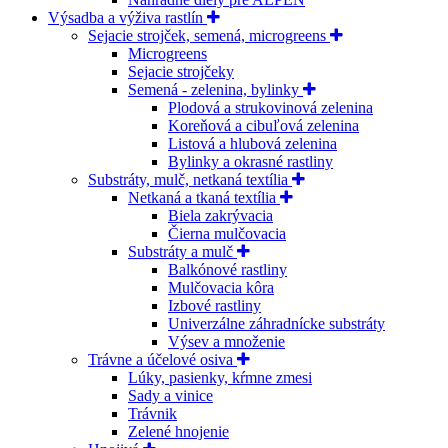
Výsadba a výživa rastlín
Sejacie strojček, semená, microgreens
Microgreens
Sejacie strojčeky
Semená - zelenina, bylinky
Plodová a strukovinová zelenina
Koreňová a cibuľová zelenina
Listová a hlubová zelenina
Bylinky a okrasné rastliny
Substráty, mulč, netkaná textília
Netkaná a tkaná textília
Biela zakrývacia
Čierna mulčovacia
Substráty a mulč
Balkónové rastliny
Mulčovacia kôra
Izbové rastliny
Univerzálne záhradnícke substráty
Výsev a množenie
Trávne a účelové osiva
Lúky, pasienky, kŕmne zmesi
Sady a vinice
Trávnik
Zelené hnojenie