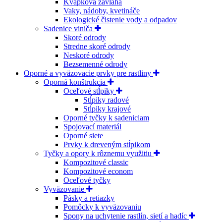
Kvapková závlaha
Vaky, nádoby, kvetináče
Ekologické čistenie vody a odpadov
Sadenice viniča
Skoré odrody
Stredne skoré odrody
Neskoré odrody
Bezsemenné odrody
Oporné a vyväzovacie prvky pre rastliny
Oporná konštrukcia
Oceľové stĺpiky
Stĺpiky radové
Stĺpiky krajové
Oporné tyčky k sadeniciam
Spojovací materiál
Oporné siete
Prvky k dreveným stĺpikom
Tyčky a opory k rôznemu využitiu
Kompozitové classic
Kompozitové econom
Oceľové tyčky
Vyväzovanie
Pásky a retiazky
Pomôcky k vyväzovaniu
Spony na uchytenie rastlín, sietí a hadíc