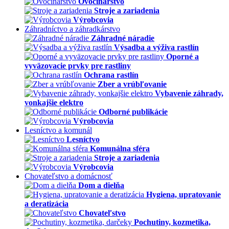
Ovocinárstvo
Stroje a zariadenia
Výrobcovia
Záhradníctvo a záhradkárstvo
Záhradné náradie
Výsadba a výživa rastlín
Oporné a
vyväzovacie prvky pre rastliny
Ochrana rastlín
Zber a vrúbľovanie
Vybavenie záhrady,
vonkajšie elektro
Odborné publikácie
Výrobcovia
Lesníctvo a komunál
Lesníctvo
Komunálna sféra
Stroje a zariadenia
Výrobcovia
Chovateľstvo a domácnosť
Dom a dielňa
Hygiena, upratovanie
a deratizácia
Chovateľstvo
Pochutiny, kozmetika,