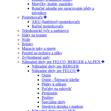
Motyčky, hrable, pazúriky
Rotačné náradie pre spracovanie pôdy a
trávnikov
Postrekovače
AKU (batériové) postrekovače
Ručné postrekovače
Teleskopické tyče a nadstavce
Háky na konáre
Nože
Brúsky
Mazacie tuky a spreje
Puzdrá na nožnice a pílky
Zvýhodnené sady
Náhradné diely pre FELCO, BERGER a ALPEN
Náhradné diely pre BERGER
Náhradne diely pre FELCO
Ostrie
Ostrie - Štiepacie kliešte
Plátky k pílkam
Poťahy na rukoväť
Protiostrie
Pružiny
Špeciálne diely
Stredová skrutka s matkou
Náhradné diely pre ALPEN