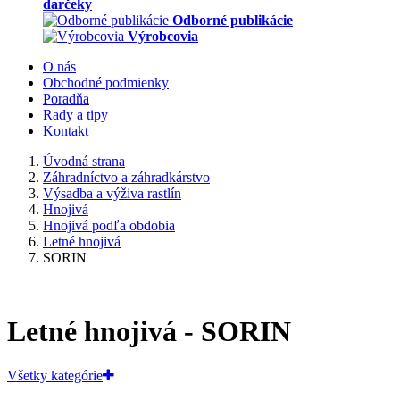
darčeky
Odborné publikácie
Výrobcovia
O nás
Obchodné podmienky
Poradňa
Rady a tipy
Kontakt
Úvodná strana
Záhradníctvo a záhradkárstvo
Výsadba a výživa rastlín
Hnojivá
Hnojivá podľa obdobia
Letné hnojivá
SORIN
Letné hnojivá - SORIN
Všetky kategórie