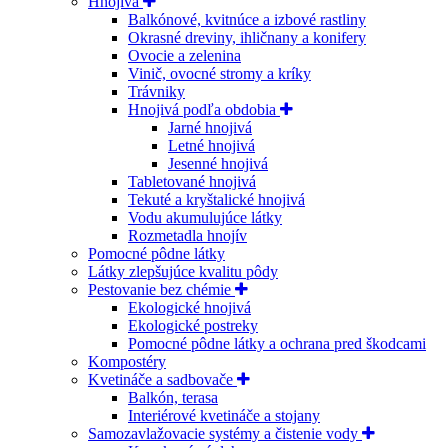
Hnojivá
Balkónové, kvitnúce a izbové rastliny
Okrasné dreviny, ihličnany a konifery
Ovocie a zelenina
Vinič, ovocné stromy a kríky
Trávniky
Hnojivá podľa obdobia
Jarné hnojivá
Letné hnojivá
Jesenné hnojivá
Tabletované hnojivá
Tekuté a kryštalické hnojivá
Vodu akumulujúce látky
Rozmetadla hnojív
Pomocné pôdne látky
Látky zlepšujúce kvalitu pôdy
Pestovanie bez chémie
Ekologické hnojivá
Ekologické postreky
Pomocné pôdne látky a ochrana pred škodcami
Kompostéry
Kvetináče a sadbovače
Balkón, terasa
Interiérové kvetináče a stojany
Samozavlažovacie systémy a čistenie vody