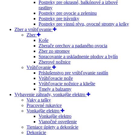
Postreky pre okrasné, balkónové a izbové
rastliny
Postreky pre ovocie a zeleninu
Postreky pre trávniky
Postreky pre vinnú révu, ovocné stromy a kríky
Zber a vrúbľovanie
Zber
Koše
Zberače orechov a padaného ovocia
Zber zo stromov
Spracovanie a uskladnenie plodov a bylín
Zberové nožnice
Vrúbľovanie
Príslušenstvo pre vrúbľovanie rastlín
Vrúbľovacie nože
Vrúbľovacie nožnice a kliešte
Tmely a balzamy
Vybavenie záhrady, vonkajšie elektro
Vaky a tašky
Pracovné rukavice
Vonkajšie elektro
Vonkajšie elektro
Vianočné osvetlenie
Tieniace úplety a dekorácie
Dekorácie