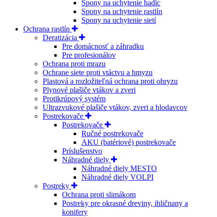
Spony na uchytenie hadíc
Spony na uchytenie rastlín
Spony na uchytenie sietí
Ochrana rastlín
Deratizácia
Pre domácnosť a záhradku
Pre profesionálov
Ochrana proti mrazu
Ochrane siete proti vtáctvu a hmyzu
Plastová a rozložiteľná ochrana proti ohryzu
Plynové plašiče vtákov a zveri
Protikrúpový systém
Ultrazvukové plašiče vtákov, zveri a hlodavcov
Postrekovače
Postrekovače
Ručné postrekovače
AKU (batériové) postrekovače
Príslušenstvo
Náhradné diely
Náhradné diely MESTO
Náhradné diely VOLPI
Postreky
Ochrana proti slimákom
Postreky pre okrasné dreviny, ihličnany a
konifery