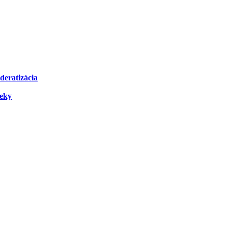
deratizácia
čeky