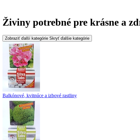
Živiny potrebné pre krásne a zdr
Zobraziť ďalší kategórie
Skryť ďalšie kategórie
Balkónové, kvitnúce a izbové rastliny