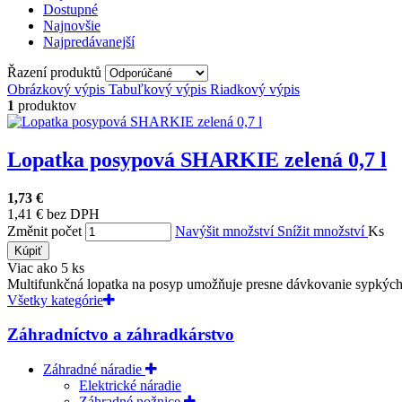
Dostupné
Najnovšie
Najpredávanejší
Řazení produktů
Obrázkový výpis
Tabuľkový výpis
Riadkový výpis
1
produktov
Lopatka posypová SHARKIE zelená 0,7 l
1,73 €
1,41 € bez DPH
Změnit počet
Navýšit množství
Snížit množství
Ks
Kúpiť
Viac ako 5 ks
Multifunkčná lopatka na posyp umožňuje presne dávkovanie sypkých h
Všetky kategórie
Záhradníctvo a záhradkárstvo
Záhradné náradie
Elektrické náradie
Záhradné nožnice