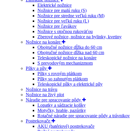
Elektrické nožnice
Nožnice pre malú ruku (S)
Nožnice pre stredne veľkú ruku (M)
Nožnice pre veľkú ruku (L)
Nožnice pre ľavákov
Nožnice s otočnou rukoväťou
Zberové nožnice, nožnice na bylinky, kvetiny
Nožnice na konáre
Obojručné nožnice dĺžka do 60 cm
Obojručné nožnice dĺžka nad 60 cm
Teleskopické nožnice na konáre
S prevodovým mechanizmom
Pílky a píly
Pílky s rovným plátkom
Pílky so zahnutým plátkom
Teleskopické pílky a elektrické píly
Nožnice na trávu
Nožnice na živý plot
Náradie pre spracovanie pôdy
Lopatky a sádzacie kolíky
Motyčky, hrable, pazúriky
Rotačné náradie pre spracovanie pôdy a trávnikov
Postrekovače
AKU (batériové) postrekovače