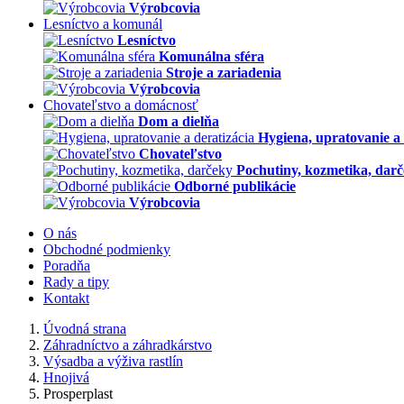
Výrobcovia
Lesníctvo a komunál
Lesníctvo
Komunálna sféra
Stroje a zariadenia
Výrobcovia
Chovateľstvo a domácnosť
Dom a dielňa
Hygiena, upratovanie a 
Chovateľstvo
Pochutiny, kozmetika, dar
Odborné publikácie
Výrobcovia
O nás
Obchodné podmienky
Poradňa
Rady a tipy
Kontakt
Úvodná strana
Záhradníctvo a záhradkárstvo
Výsadba a výživa rastlín
Hnojivá
Prosperplast