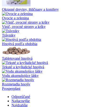
Okrasné dreviny, ihličnany a konifery
Ovocie a zelenina
Vinič, ovocné stromy a kríky
Trávniky
Hnojivá podľa obdobia
Tabletované hnojivá
Tekuté a kryštalické hnojivá
Vodu akumulujúce látky
Rozmetadla hnojív
Prosperplast
Odporúčané
Najlacnejšie
Najdrahšie