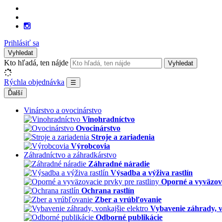
Prihlásiť sa
Vyhledat
Kto hľadá, ten nájde
Vyhledat
Rýchla objednávka
☰
Ďalší
Vinárstvo a ovocinárstvo
Vinohradníctvo
Ovocinárstvo
Stroje a zariadenia
Výrobcovia
Záhradníctvo a záhradkárstvo
Záhradné náradie
Výsadba a výživa rastlín
Oporné a vyväzova
Ochrana rastlín
Zber a vrúbľovanie
Vybavenie záhrady, v
Odborné publikácie