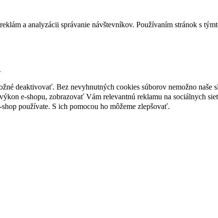
reklám a analyzácii správanie návštevníkov. Používaním stránok s týmto
.
 možné deaktivovať. Bez nevyhnutných cookies súborov nemožno naše s
ýkon e-shopu, zobrazovať Vám relevantnú reklamu na sociálnych sieť
e-shop používate. S ich pomocou ho môžeme zlepšovať.