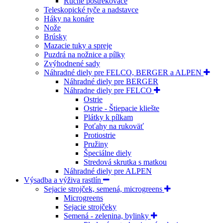
Ručné postrekovače
Teleskopické tyče a nadstavce
Háky na konáre
Nože
Brúsky
Mazacie tuky a spreje
Puzdrá na nožnice a pílky
Zvýhodnené sady
Náhradné diely pre FELCO, BERGER a ALPEN
Náhradné diely pre BERGER
Náhradne diely pre FELCO
Ostrie
Ostrie - Štiepacie kliešte
Plátky k pílkam
Poťahy na rukoväť
Protiostrie
Pružiny
Špeciálne diely
Stredová skrutka s matkou
Náhradné diely pre ALPEN
Výsadba a výživa rastlín
Sejacie strojček, semená, microgreens
Microgreens
Sejacie strojčeky
Semená - zelenina, bylinky