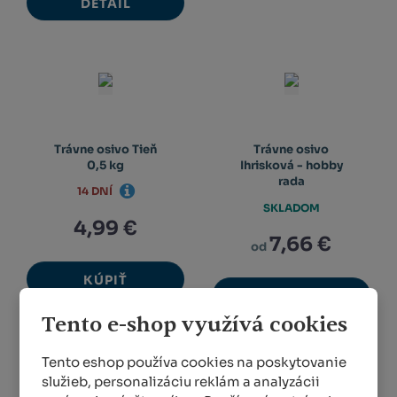
DETAIL
Trávne osivo Tieň
Trávne osivo
0,5 kg
Ihrisková - hobby
rada
14 DNÍ
SKLADOM
4,99 €
7,66 €
od
KÚPIŤ
DETAIL
Tento e-shop využívá cookies
Tento eshop používa cookies na poskytovanie
1
2
služieb, personalizáciu reklám a analyzácii