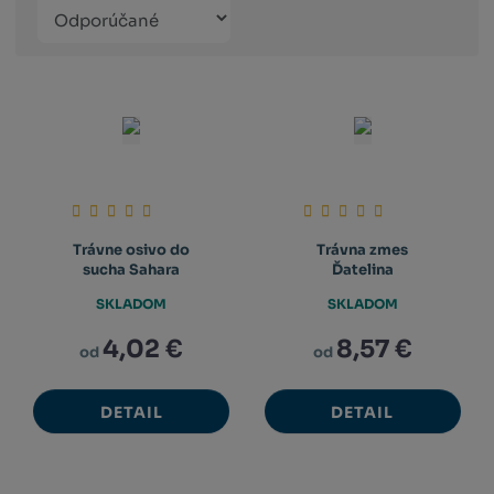
Řazení
Obrázkový
Tabuľko
Ria
produktů
výpis
výpis
výp
Trávne osivo do
Trávna zmes
sucha Sahara
Ďatelina
SKLADOM
SKLADOM
4,02 €
8,57 €
od
od
DETAIL
DETAIL