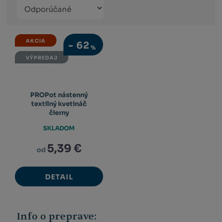
Řazení
Obrázkový
Tabuľko
Ria
produktů
výpis
výpis
výp
AKCIA
-
62
%
VÝPREDAJ
PROPot nástenný
textilný kvetináč
čierny
SKLADOM
5,39 €
od
DETAIL
Info o preprave: