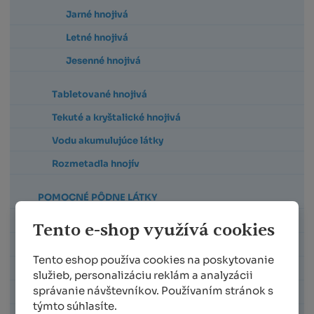
Jarné hnojivá
Letné hnojivá
Jesenné hnojivá
Tabletované hnojivá
Tekuté a kryštalické hnojivá
Vodu akumulujúce látky
Rozmetadla hnojív
POMOCNÉ PÔDNE LÁTKY
LÁTKY ZLEPŠUJÚCE KVALITU PÔDY
Tento e-shop využívá cookies
PESTOVANIE BEZ CHÉMIE
Tento eshop používa cookies na poskytovanie
KOMPOSTÉRY
služieb, personalizáciu reklám a analyzácii
správanie návštevníkov. Používaním stránok s
KVETINÁČE A SADBOVAČE
týmto súhlasíte.