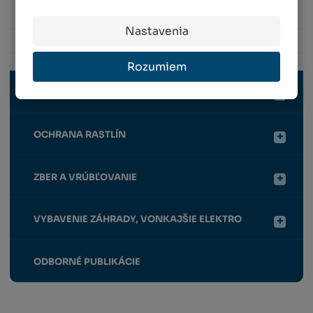
SAMOZAVLAŽOVACIE SYSTÉMY A ČISTENIE
VODY
Nastavenia
SADENICE VINIČA
Rozumiem
OPORNÉ A VYVÄZOVACIE PRVKY PRE RASTLINY
OCHRANA RASTLÍN
ZBER A VRÚBĽOVANIE
VYBAVENIE ZÁHRADY, VONKAJŠIE ELEKTRO
ODBORNÉ PUBLIKÁCIE