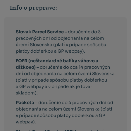
Info o preprave:
Slovak Parcel Service –
doručenie do 3
pracovných dni od objednania na celom
území Slovenska (platí v prípade spôsobu
platby dobierkou a GP webpay).
FOFR (neštandardné balíky váhovo a
dĺžkovo) –
doručenie do cca 14 pracovných
dní od objednania na celom území Slovenska
(platí v prípade spôsobu platby dobierkou
a GP webpay a v prípade ak je tovar
skladom).
Packeta
- doručenie do 4 pracovných dni od
objednania na celom území Slovenska (platí
v prípade spôsobu platby dobierkou a GP
webpay).