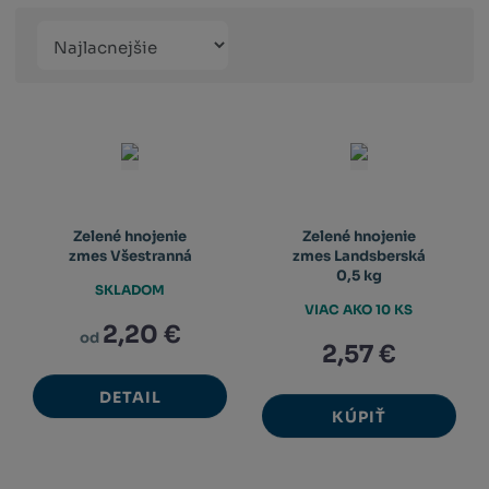
Řazení
Obrázkový
Tabuľko
Ria
produktů
výpis
výpis
výp
Zelené hnojenie
Zelené hnojenie
zmes Všestranná
zmes Landsberská
0,5 kg
SKLADOM
VIAC AKO 10 KS
2,20 €
od
2,57 €
DETAIL
KÚPIŤ