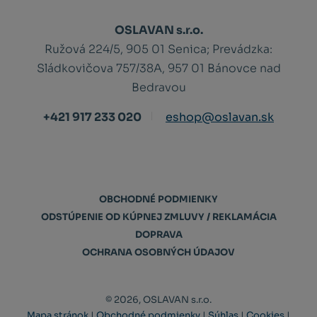
OSLAVAN s.r.o.
Ružová 224/5, 905 01 Senica;
Prevádzka:
Sládkovičova 757/38A, 957 01 Bánovce nad
Bedravou
+421 917 233 020
eshop@oslavan.sk
OBCHODNÉ PODMIENKY
ODSTÚPENIE OD KÚPNEJ ZMLUVY / REKLAMÁCIA
DOPRAVA
OCHRANA OSOBNÝCH ÚDAJOV
© 2026, OSLAVAN s.r.o.
Mapa stránok
|
Obchodné podmienky
|
Súhlas
|
Cookies
|