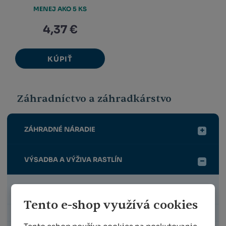
MENEJ AKO 5 KS
4,37 €
KÚPIŤ
Záhradníctvo a záhradkárstvo
ZÁHRADNÉ NÁRADIE
VÝSADBA A VÝŽIVA RASTLÍN
SEJACIE STROJČEK, SEMENÁ, MICROGREENS
Tento e-shop využívá cookies
SUBSTRÁTY, MULČ, NETKANÁ TEXTÍLIA