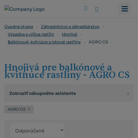
Vyhledat
Úvodná strana
Záhradníctvo a záhradkárstvo
Výsadba a výživa rastlín
Hnojivá
AGRO CS
Balkónové, kvitnúce a izbové rastliny
Hnojivá pre balkónové a
kvitnúce rastliny - AGRO CS
Zobraziť nákupného asistenta
AGRO CS
Řazení
Obrázkový
Tabuľko
Ria
produktů