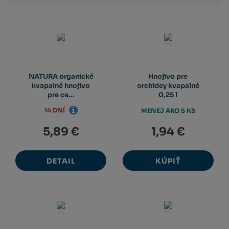
výpis
výpis
výp
NATURA organické
Hnojivo pre
kvapalné hnojivo
orchidey kvapalné
pre ce...
0,25 l
14 DNÍ
MENEJ AKO 5 KS
5,89 €
1,94 €
DETAIL
KÚPIŤ