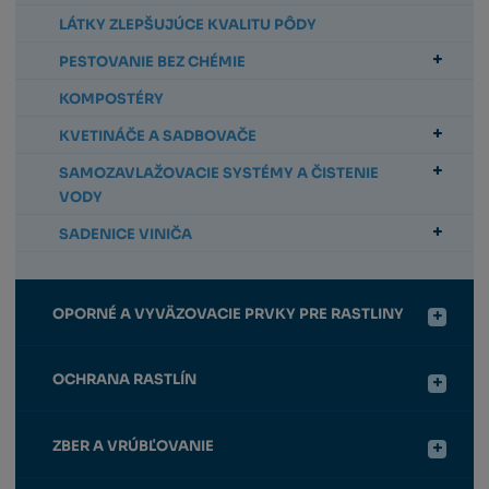
LÁTKY ZLEPŠUJÚCE KVALITU PÔDY
PESTOVANIE BEZ CHÉMIE
KOMPOSTÉRY
KVETINÁČE A SADBOVAČE
SAMOZAVLAŽOVACIE SYSTÉMY A ČISTENIE
VODY
SADENICE VINIČA
OPORNÉ A VYVÄZOVACIE PRVKY PRE RASTLINY
OCHRANA RASTLÍN
ZBER A VRÚBĽOVANIE