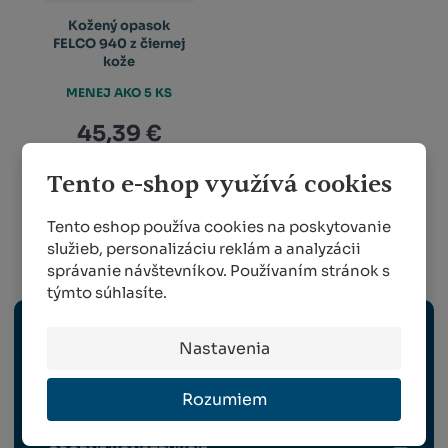
Kožený opasok
FELCO 940 z čiernej
kože
MENEJ AKO 5 KS
45,39 €
Tento e-shop využívá cookies
KÚPIŤ
Tento eshop používa cookies na poskytovanie
služieb, personalizáciu reklám a analyzácii
Vinohradníctvo
správanie návštevníkov. Používaním stránok s
týmto súhlasíte.
ELEKTRICKÉ NÁRADIE
Nastavenia
RUČNÉ NÁRADIE
Rozumiem