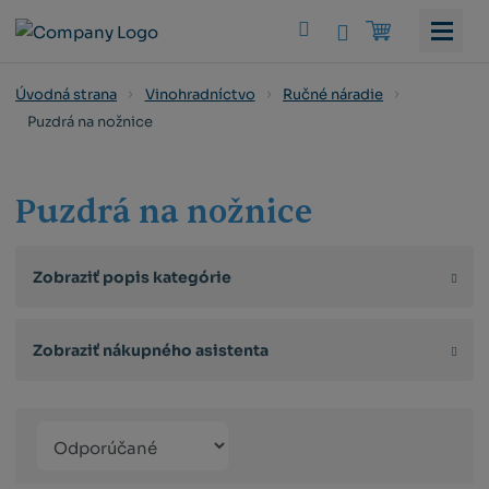
Vyhledat
Úvodná strana
Vinohradníctvo
Ručné náradie
Puzdrá na nožnice
Puzdrá na nožnice
Zobraziť popis kategórie
Zobraziť nákupného asistenta
Řazení
Obrázkový
Tabuľko
Ria
produktů
výpis
výpis
výp