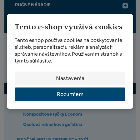
RUČNÉ NÁRADIE
OPORNÉ KONŠTRUKCIE
Tento e-shop využívá cookies
Tento eshop používa cookies na poskytovanie
STĹPIKY DO VINOHRADU
služieb, personalizáciu reklám a analyzácii
správanie návštevníkov. Používaním stránok s
KOTVY DO ZEME A PRÍSLUŠENSTVO
týmto súhlasíte.
NAPÍNACÍ A NEREZOVÝ DRÔT
Nastavenia
SVORKY NA UCHYTENIE DVOJDRÔTIA
OPORNÉ TYČKY K SADENICIAM
Rozumiem
Kompozitové tyčky Classic
Kompozitové tyčky Econom
Oceľová rebierková guľatina
FIXAČNÉ SPONY OPORNÝCH TYČÍ