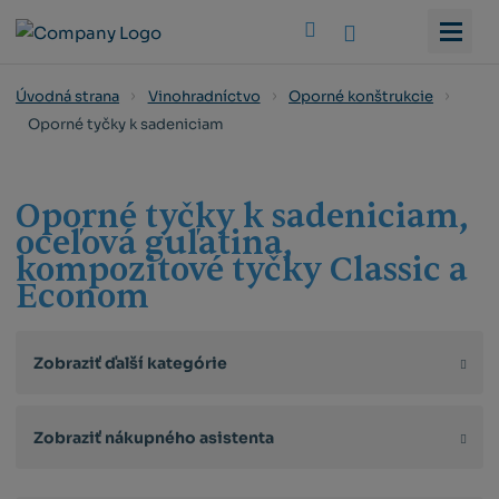
Vyhledat
Úvodná strana
Vinohradníctvo
Oporné konštrukcie
Oporné tyčky k sadeniciam
Oporné tyčky k sadeniciam,
oceľová guľatina,
kompozitové tyčky Classic a
Econom
Zobraziť ďalší kategórie
Zobraziť nákupného asistenta