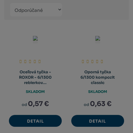
Řazení
Obrázkový
Tabuľko
Ria
produktů
výpis
výpis
výp
Oceľová tyčka -
Oporná tyčka
ROXOR - 6/1300
6/1300 kompozit
rebierkov...
classic
SKLADOM
SKLADOM
0,57 €
0,63 €
od
od
DETAIL
DETAIL