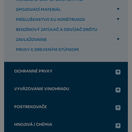
SPOJOVACÍ MATERIÁL
PRÍSLUŠENSTVO KU KONŠTRUKCII
BENZÍNOVÝ ZATĹKAČ A ODVÍJAČ DRÔTU
ZAVLAŽOVANIE
PRVKY K DREVENÝM STĹPIKOM
OCHRANNÉ PRVKY
VYVÄZOVANIE VINOHRADU
POSTREKOVAČE
HNOJIVÁ / CHÉMIA