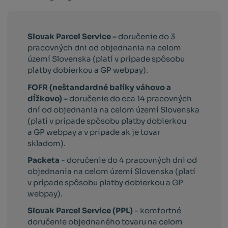
Slovak Parcel Service –
doručenie do 3
pracovných dni od objednania na celom
území Slovenska (platí v prípade spôsobu
platby dobierkou a GP webpay).
FOFR (neštandardné balíky váhovo a
dĺžkovo) –
doručenie do cca 14 pracovných
dní od objednania na celom území Slovenska
(platí v prípade spôsobu platby dobierkou
a GP webpay a v prípade ak je tovar
skladom).
Packeta
- doručenie do 4 pracovných dni od
objednania na celom území Slovenska (platí
v prípade spôsobu platby dobierkou a GP
webpay).
Slovak Parcel Service (PPL)
- komfortné
doručenie objednaného tovaru na celom