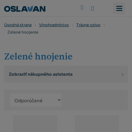
Vyhledat
Úvodná strana
Vinohradníctvo
Trávne osivo
Zelené hnojenie
Zelené hnojenie
Zobraziť nákupného asistenta
Řazení
Obrázkový
Tabuľko
Ria
produktů
výpis
výpis
výp