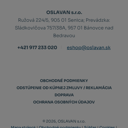
OSLAVAN s.r.o.
Ružová 224/5, 905 01 Senica;
Prevádzka:
Sládkovičova 757/38A, 957 01 Bánovce nad
Bedravou
+421 917 233 020
eshop@oslavan.sk
OBCHODNÉ PODMIENKY
ODSTÚPENIE OD KÚPNEJ ZMLUVY / REKLAMÁCIA
DOPRAVA
OCHRANA OSOBNÝCH ÚDAJOV
© 2026, OSLAVAN s.r.o.
Mapa stránok
|
Obchodné podmienky
|
Súhlas
|
Cookies
|