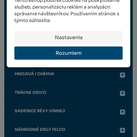
Tento eshop používa cookies na poskytovanie
služieb, personalizáciu reklám a analyzácii
správanie návštevníkov. Používaním stránok s
OCHRANNÉ PRVKY
týmto súhlasíte.
Nastavenia
VYVÄZOVANIE VINOHRADU
Rozumiem
POSTREKOVAČE
HNOJIVÁ / CHÉMIA
TRÁVNE OSIVO
SADENICE RÉVY VINNEJ
NÁHRADNÉ DIELY FELCO