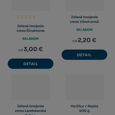
Zelené hnojenie
zmes Všestranná
Zelené hnojenie
SKLADOM
zmes Štruktúrna
SKLADOM
2,20 €
od
3,00 €
od
DETAIL
DETAIL
Zelené hnojenie
Horčica + Repka
zmes Landsberská
400 g