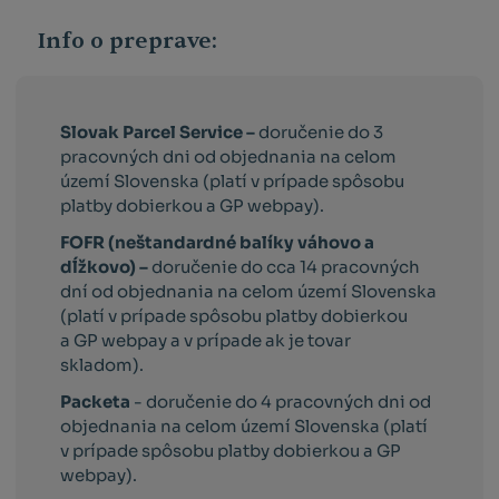
Info o preprave:
Slovak Parcel Service –
doručenie do 3
pracovných dni od objednania na celom
území Slovenska (platí v prípade spôsobu
platby dobierkou a GP webpay).
FOFR (neštandardné balíky váhovo a
dĺžkovo) –
doručenie do cca 14 pracovných
dní od objednania na celom území Slovenska
(platí v prípade spôsobu platby dobierkou
a GP webpay a v prípade ak je tovar
skladom).
Packeta
- doručenie do 4 pracovných dni od
objednania na celom území Slovenska (platí
v prípade spôsobu platby dobierkou a GP
webpay).