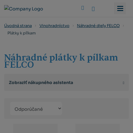
Vyhledat
Úvodná strana
Vinohradníctvo
Náhradné diely FELCO
Plátky k pílkam
Náhradné plátky k pílkam
FELCO
Zobraziť nákupného asistenta
Řazení
Obrázkový
Tabuľko
Ria
produktů
výpis
výpis
výp