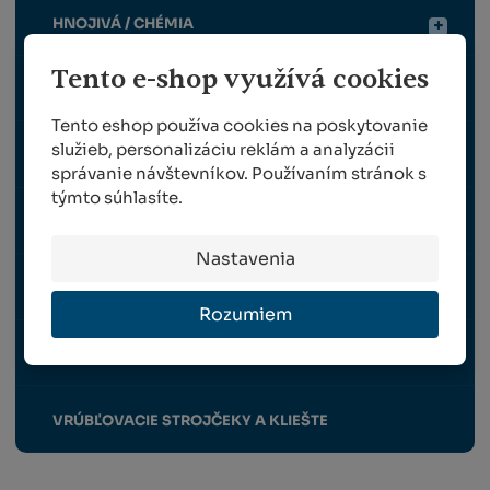
HNOJIVÁ / CHÉMIA
Tento e-shop využívá cookies
TRÁVNE OSIVO
Tento eshop používa cookies na poskytovanie
služieb, personalizáciu reklám a analyzácii
SADENICE RÉVY VINNEJ
správanie návštevníkov. Používaním stránok s
týmto súhlasíte.
NÁHRADNÉ DIELY FELCO
Nastavenia
NÁHRADNÉ DIELY BERGER
Rozumiem
OCHRANNÉ PRACOVNÉ POMÔCKY
VRÚBĽOVACIE STROJČEKY A KLIEŠTE